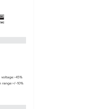
 voltage:-45%
n range:+/-10%