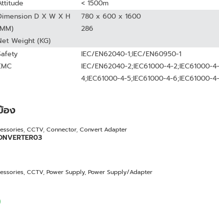
Attitude
< 1500m
Dimension D X W X H
780 x 600 x 1600
(MM)
286
Net Weight (KG)
Safety
IEC/EN62040-1;IEC/EN60950-1
EMC
IEC/EN62040-2;IEC61000-4-2;IEC61000-4-
4;IEC61000-4-5;IEC61000-4-6;IEC61000-4
วข้อง
essories
,
CCTV
,
Connector
,
Convert Adapter
ONVERTER03
essories
,
CCTV
,
Power Supply
,
Power Supply/Adapter
)