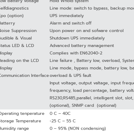
Low battery voltage
Hold Whold system
Selfdiagnostics
Line mode: switch to bypass, backup mo
Epo (option)
UPS immediately
Batterry
Alarm and switch off
Noise Suppression
Upon power on and sofware control
Audible & Visual
Shutdown UPS immediately
Status LED & LCD
Advanced battery management
display
Complies with EN62040-2
Reading on the LCD
Line failure , Battery low, overload, Syste
display
Line mode, bypass mode, battery low, ba
Communication Interface
overload & UPS fault
Input voltage, output valtage, input freq
frequency, load percentage, battery volt
RS230,RS485,parallel, intelligent slot, slot
(optional), SNMP card (optional)
Operating tenperature
0 C – 40C
Storage Temperature
-25 C – 55 C
Humidity range
0 – 95% (NON condensing)