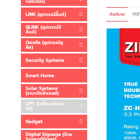
เน็ตเวิร์ค)
LINK (อุปกรณ์ลิ้งค์)
คำอธิบาย
PD
GLINK (อุปกรณ์จี
ลิ้งค์)
Qoolis (อุปกรณ์คู
ลิส)
Security Systems
Smart Home
Solar Systems
(ระบบโซล่าเซลล์)
UPS (เครื่องสำรอง
ไฟ)
Gadget
Digital Signage (ป้าย
โฆษณาดิจิตอล)