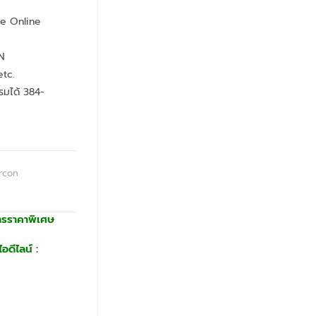
ue Online
N
tc.
กรมได้ 384-
rcon
ารราคาพิเศษ
อดีไลน์ :