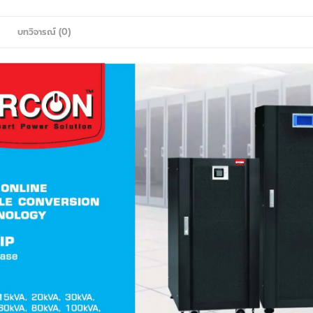
F
บทวิจารณ์ (0)