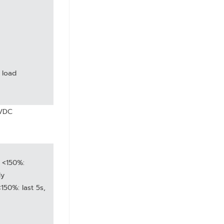
 load
0VDC
, <150%:
ly
150%: last 5s,