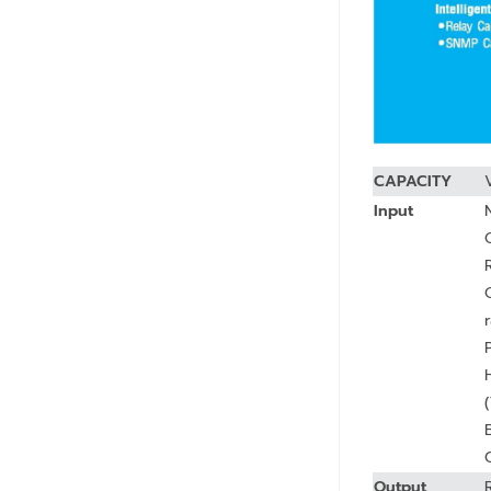
CAPACITY
Input
Output