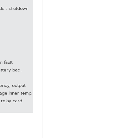
de : shutdown
m fault
ttery bad,
uency, output
age,Inner temp.
, relay card