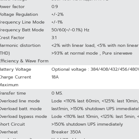
Power factor
0.9
Voltage Regulation
+/-2%
Frequency Line Mode
+/-1%
Frequency Batt Mode
50/60(+/-0.1%) Hz
Crest Factor
3:1
Harmonic distortion
<2% with linear load, <5% with non linear
(THD)
>93% at normal mode , Pure sinewave
Efficiency & Wave Form
Battery Voltage
Optional voltage : 384/408/432/456/48
Charge Current
18A
Maximum
Transfer time
0 MS.
Overload line mode
Lode <110% last 60min, <125%: last 10min
Overload batt. mode
last1min, >150% shutdown UPS immediate
Overload bypass mode
Lode <110% last 10min, <125%: last 5min, <
Short Circuit
>150% shutdown UPS immediately
Overheat
Breaker 350A