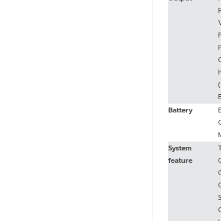
Battery
System
feature