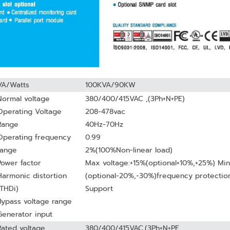
VA/Watts
100KVA/90KW
Normal voltage
380/400/415VAC ,(3Ph+N+PE)
Operating Voltage
208-478vac
Range
​40Hz-70Hz
Operating frequency
0.99
range
2%(100%Non-linear load)
​Power factor
Max voltage:+15%(optional+10%,+25%) Min
Harmonic distortion
(optional-20%,-30%)frequency protectio
(THDi)
Support
Bypass voltage range
Generator input
Rated voltage
380/400/415VAC,(3Ph+N+PE