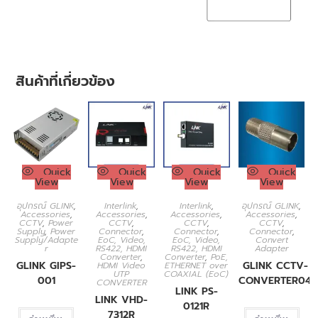
สินค้าที่เกี่ยวข้อง
Quick
Quick
Quick
Quick
View
View
View
View
อุปกรณ์ GLINK
,
Interlink
,
Interlink
,
อุปกรณ์ GLINK
,
Accessories
,
Accessories
,
Accessories
,
Accessories
,
CCTV
,
Power
CCTV
,
CCTV
,
CCTV
,
Supply
,
Power
Connector
,
Connector
,
Connector
,
Supply/Adapte
EoC, Video,
EoC, Video,
Convert
r
RS422, HDMI
RS422, HDMI
Adapter
Converter
,
Converter
,
PoE,
GLINK GIPS-
GLINK CCTV-
HDMI Video
ETHERNET over
UTP
COAXIAL (EoC)
001
CONVERTER04
CONVERTER
LINK PS-
LINK VHD-
0121R
7312R