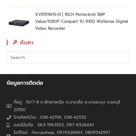
XVR5116HS-I3 | 16CH Penta-brid 5MP
Value/1080P Compact 1U 1HDD WizSense Digital
Video Recorder
🔎︎ ค้นหา
ข้อมูลการติดต่อ
ที่อยู่ : 10/7-8 ถ.พัทยาเหนือ ต.นาเกลือ อ.บางละมุง จ.ชลบุรี
20150
โทรศัพท์บ้าน : 038-421141, 038-421132
เบอร์มือถือ : 063-1963553, 097-6926661
ไอดีไลน์ : ifocusshop, 0976926661,
0809542597