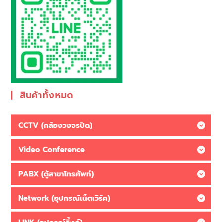
สินค้าทั้งหมด
CCTV (กล้องวงจรปิด)
Video Conference
PABX (ตู้สาขาโทรศัพท์)
Network (อุปกรณ์เน็ตเวิร์ค)