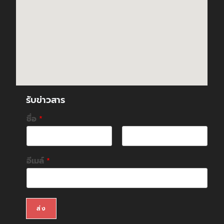
รับข่าวสาร
ชื่อ
*
F
L
i
a
อีเมล์
*
r
s
s
t
t
ส่ง