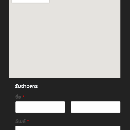
รับข่าวสาร
ชื่อ
*
F
L
i
a
อีเมล์
*
r
s
s
t