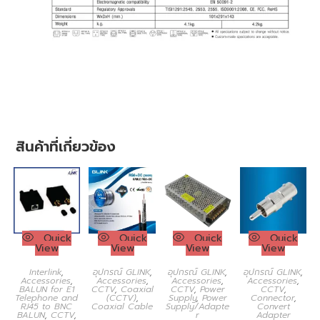
สินค้าที่เกี่ยวข้อง
Quick
Quick
Quick
Quick
View
View
View
View
Interlink
,
อุปกรณ์ GLINK
,
อุปกรณ์ GLINK
,
อุปกรณ์ GLINK
,
Accessories
,
Accessories
,
Accessories
,
Accessories
,
BALUN for E1
CCTV
,
Coaxial
CCTV
,
Power
CCTV
,
Telephone and
(CCTV)
,
Supply
,
Power
Connector
,
RJ45 to BNC
Coaxial Cable
Supply/Adapte
Convert
BALUN
,
CCTV
,
r
Adapter