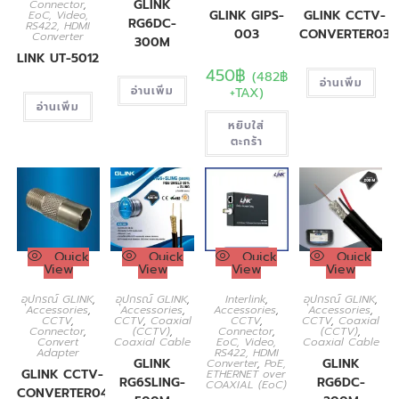
GLINK
Connector
,
GLINK GIPS-
GLINK CCTV-
EoC, Video,
RG6DC-
RS422, HDMI
003
CONVERTER03
Converter
300M
LINK UT-5012
450
฿
(
482
฿
อ่านเพิ่ม
อ่านเพิ่ม
+TAX)
อ่านเพิ่ม
หยิบใส่
ตะกร้า
Quick
Quick
Quick
Quick
View
View
View
View
อุปกรณ์ GLINK
,
อุปกรณ์ GLINK
,
Interlink
,
อุปกรณ์ GLINK
,
Accessories
,
Accessories
,
Accessories
,
Accessories
,
CCTV
,
CCTV
,
Coaxial
CCTV
,
CCTV
,
Coaxial
Connector
,
(CCTV)
,
Connector
,
(CCTV)
,
Convert
Coaxial Cable
EoC, Video,
Coaxial Cable
Adapter
RS422, HDMI
GLINK
GLINK
Converter
,
PoE,
GLINK CCTV-
ETHERNET over
RG6SLING-
RG6DC-
COAXIAL (EoC)
CONVERTER04