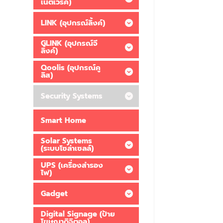
เน็ตเวิร์ค)
LINK (อุปกรณ์ลิ้งค์)
GLINK (อุปกรณ์จี
ลิ้งค์)
Qoolis (อุปกรณ์คู
ลิส)
Security Systems
Smart Home
Solar Systems
(ระบบโซล่าเซลล์)
UPS (เครื่องสำรอง
ไฟ)
Gadget
Digital Signage (ป้าย
โฆษณาดิจิตอล)