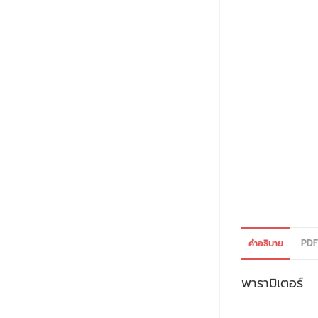
คำอธิบาย
PDF
พารามิเตอร์