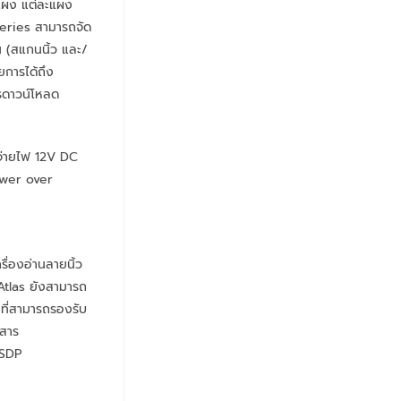
 แผง แต่ละแผง
Series สามารถจัด
คน (สแกนนิ้ว และ/
ยการได้ถึง
รดาวน์โหลด
งจ่ายไฟ 12V DC
ower over
ื่องอ่านลายนิ้ว
Atlas ยังสามารถ
มที่สามารถรองรับ
อสาร
OSDP