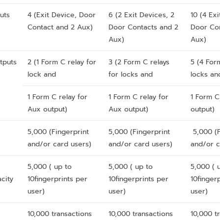
uts
4 (Exit Device, Door
6 (2 Exit Devices, 2
10 (4 Exi
Contact and 2 Aux)
Door Contacts and 2
Door Con
Aux)
Aux)
tputs
2 (1 Form C relay for
3 (2 Form C relays
5 (4 For
lock and
for locks and
locks an
1 Form C relay for
1 Form C relay for
1 Form C
Aux output)
Aux output)
output)
5,000 (Fingerprint
5,000 (Fingerprint
5,000 (F
and/or card users)
and/or card users)
and/or c
5,000 ( up to
5,000 ( up to
5,000 ( 
city
10fingerprints per
10fingerprints per
10finger
user)
user)
user)
10,000 transactions
10,000 transactions
10,000 t