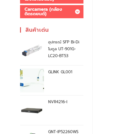
Carcamera (กล้อง
ติดรถยนต์)
สินค้าเด่น
อุปกรณ์ SFP Bi-Di
โมดูล UT-901G-
LC20-BT53
GLINK GL001
NVR4216-I
GNT-IP52260WS