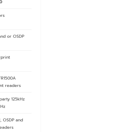
60
ors
and or OSDP
)
rprint
)
FR1500A
int readers
party 125kHz
MHz
, OSDP and
readers