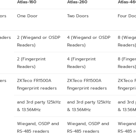
Atlas-160
Atlas-260
Atlas-4
ors
One Door
Two Doors
Four Do
aders
2 (Wiegand or OSDP
4 (Wiegand or OSDP
8 (Wieg
Readers)
Readers)
Readers
2 (Fingerprint
4 (Fingerprint
8 (Finge
Readers)
Readers)
Readers
ers
ZKTeco FR1500A
ZKTeco FR1500A
ZKTeco 
fingerprint readers
fingerprint readers
fingerpr
and 3rd party 125kHz
and 3rd party 125kHz
and 3rd 
& 13.56MHz
& 13.56MHz
& 13.56
Wiegand, OSDP and
Wiegand, OSDP and
Wiegand
RS-485 readers
RS-485 readers
RS-485 