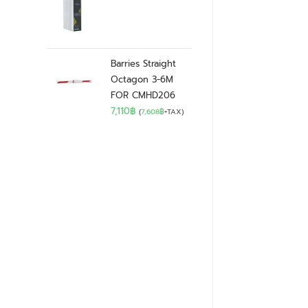
Barries Straight
Octagon 3-6M
FOR CMHD206
7,110
฿
(
7,608
฿
+TAX)