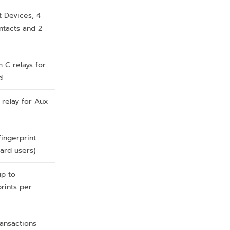
t Devices, 4
tacts and 2
m C relays for
d
 relay for Aux
ingerprint
ard users)
up to
prints per
ransactions