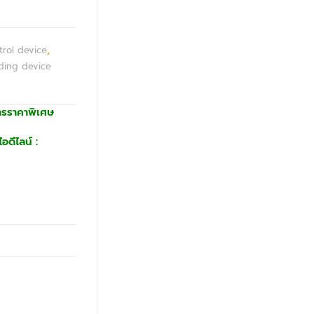
trol device
,
ding device
ารราคาพิเศษ
อดีไลน์ :