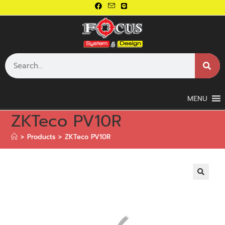
MENU
ZKTeco PV10R
>
Products
>
ZKTeco PV10R
🔍