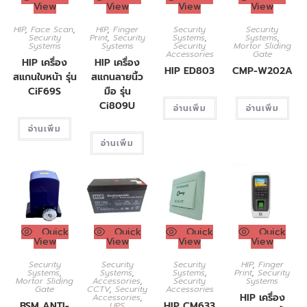
View
View
View
View
HIP
,
Face Scan
,
HIP
,
Finger
Security
Security
Security
Print
,
Security
Systems
,
Systems
,
Systems
Systems
Security
Mortor Sliding
Accessories
Gate
HIP เครื่อง
HIP เครื่อง
HIP ED803
CMP-W202A
สแกนใบหน้า รุ่น
สแกนลายนิ้ว
CiF69S
มือ รุ่น
Ci809U
อ่านเพิ่ม
อ่านเพิ่ม
อ่านเพิ่ม
อ่านเพิ่ม
Quick
Quick
Quick
Quick
View
View
View
View
Security
Security
Security
HIP
,
Finger
Systems
,
Systems
,
Systems
,
Print
,
Security
Mortor Sliding
Accessories
,
Security
Systems
Gate
CCTV
,
Security
Accessories
HIP เครื่อง
Accessories
,
BSM ANTI-
HIP CM633
UPS