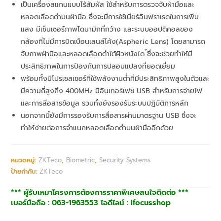
เป็นเครื่องสแกนแบบไร้สัมผัส ใช้สำหรับการตรวจจับฝ่ามือและ
หลอดเลือดดำบนฝ่ามือ ซึ่งจะมีการใช้เนียร์อินฟราเรดในการเพิ่ม
แสง มีเซ็นเซอร์ภาพไดนามิกที่กว้าง และระบบออปติคอลของ
กล้องที่ไม่มีการบิดเบือนเลนส์โค้ง(Aspheric Lens) โดยสามารถ
จับภาพฝ่ามือและหลอดเลือดดำใต้ผิวหนังได ้ซึ่งจะช่วยทําให้มี
ประสิทธิภาพในการป้องกันการปลอมแปลงที่ยอดเยี่ยม
พร้อมทั้งมีโปรเซสเซอร์ที่ใช้พลังงานต่ำที่มีประสิทธิภาพสูงในตัวและ
มีความถี่สูงถึง 400MHz มีอินเทอร์เฟซ USB สำหรับการจ่ายไฟ
และการสื่อสารข้อมูล รวมทั้งยังรองรับระบบปฏิบัติการหลัก
นอกจากนี้ยังมีการรองรับการสื่อสารผ่านมาตรฐาน USB ซึ่งจะ
ทำให้ง่ายต่อการจําแนกหลอดเลือดดำบนฝ่ามืออีกด้วย
หมวดหมู่:
ZKTeco
,
Biometric
,
Security Systems
ป้ายกำกับ:
ZKTeco
*** ผู้รับเหมาโครงการต้องการราคาพิเศษสนใจติดต่อ ***
เบอร์มือถือ : 063-1963553 ไอดีไลน์ : ifocusshop