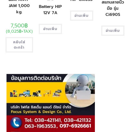
สแกนลายนิ้ว
JAM 1,000
Battery HIP
มือ รุ่น
kg.
12V 7A
Ci690S
อ่านเพิ่ม
7,500
฿
อ่านเพิ่ม
(
8,025
฿
+TAX)
อ่านเพิ่ม
หยิบใส่
ตะกร้า