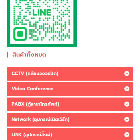
สินค้าทั้งหมด
CCTV (กล้องวงจรปิด)
Video Conference
PABX (ตู้สาขาโทรศัพท์)
Network (อุปกรณ์เน็ตเวิร์ค)
LINK (อุปกรณ์ลิ้งค์)