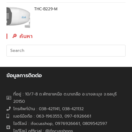
THC-B229-M
🔎︎ ค้นหา
ข้อมูลการติดต่อ
ที่อยู่ : 10/7-8 ถ.พัทยาเหนือ ต.นาเกลือ อ.บางละมุง จ.ชลบุรี
20150
โทรศัพท์บ้าน : 038-421141, 038-421132
เบอร์มือถือ : 063-1963553, 097-6926661
ไอดีไลน์ : ifocusshop, 0976926661,
0809542597
ไอดีไลน์ official : @ifocusshops