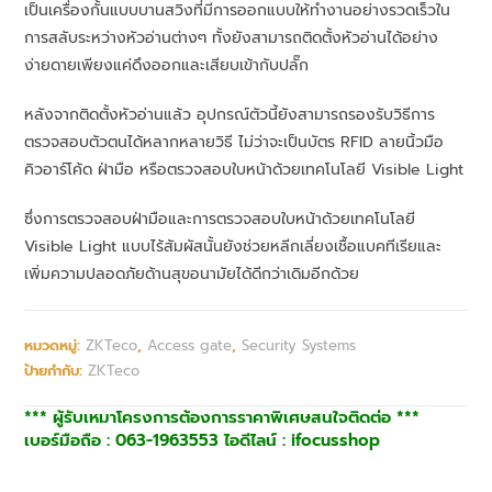
เป็นเครื่องกั้นแบบบานสวิงที่มีการออกแบบให้ทํางานอย่างรวดเร็วใน
การสลับระหว่างหัวอ่านต่างๆ ทั้งยังสามารถติดตั้งหัวอ่านได้อย่าง
ง่ายดายเพียงแค่ดึงออกและเสียบเข้ากับปลั๊ก
หลังจากติดตั้งหัวอ่านแล้ว อุปกรณ์ตัวนี้ยังสามารถรองรับวิธีการ
ตรวจสอบตัวตนได้หลากหลายวิธี ไม่ว่าจะเป็นบัตร RFID ลายนิ้วมือ
คิวอาร์โค้ด ฝ่ามือ หรือตรวจสอบใบหน้าด้วยเทคโนโลยี Visible Light
ซึ่งการตรวจสอบฝ่ามือและการตรวจสอบใบหน้าด้วยเทคโนโลยี
Visible Light แบบไร้สัมผัสนั้นยังช่วยหลีกเลี่ยงเชื้อแบคทีเรียและ
เพิ่มความปลอดภัยด้านสุขอนามัยได้ดีกว่าเดิมอีกด้วย
หมวดหมู่:
ZKTeco
,
Access gate
,
Security Systems
ป้ายกำกับ:
ZKTeco
*** ผู้รับเหมาโครงการต้องการราคาพิเศษสนใจติดต่อ ***
เบอร์มือถือ : 063-1963553 ไอดีไลน์ : ifocusshop