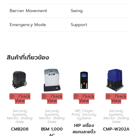
Barrier Movement
Swing
Emergency Mode
Support
สินค้าที่เกี่ยวข้อง
Quick
Quick
Quick
Quick
View
View
View
View
Security
Security
HIP
,
Finger
Security
Systems
,
Systems
,
Print
,
Security
Systems
,
Mortor Sliding
Mortor Sliding
Systems
Mortor Sliding
Gate
Gate
Gate
HIP เครื่อง
CMB208
BSM 1,000
CMP-W202A
สแกนลายนิ้ว
AC