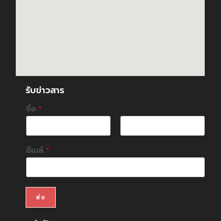
รับข่าวสาร
ชื่อ
*
F
L
i
a
อีเมล์
*
r
s
s
t
t
ส่ง