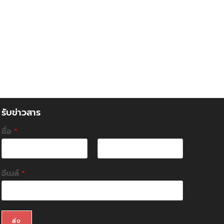
รับข่าวสาร
ชื่อ
*
F
L
i
a
อีเมล์
*
r
s
s
t
t
ส่ง