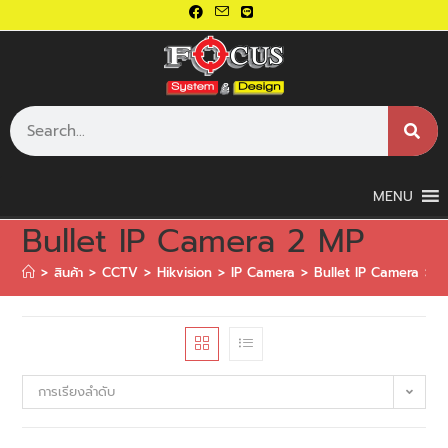
MENU
Bullet IP Camera 2 MP
>
สินค้า
>
CCTV
>
Hikvision
>
IP Camera
>
Bullet IP Camera
>
B
การเรียงลำดับ