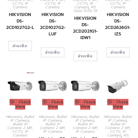
CCTV
,
IP
CCTV
,
IP
CCTV
,
IP
CCTV
,
IP
Camera
Camera
Camera
,
คัด
Camera
กรอง โควิด-19
HIKVISION
HIKVISION
HIKVISION
HIKVISION
DS-
DS-
DS-
DS-
2CD1027G2-L
2CD1027G2-
2CD2626G1-
2CD2021G1-
LUF
IZS
IDW1
อ่านเพิ่ม
อ่านเพิ่ม
อ่านเพิ่ม
อ่านเพิ่ม
Quick
Quick
Quick
Quick
View
View
View
View
Hikvision
,
Bullet
Hikvision
,
Bullet
Hikvision
,
Bullet
Hikvision
,
Bullet
IP Camera
,
IP Camera
,
IP Camera
,
IP Camera
,
Bullet IP
Bullet IP
Bullet IP
Bullet IP
Camera 2 MP
,
Camera 2 MP
,
Camera 2 MP
,
Camera 2 MP
,
CCTV
,
IP
IP Camera
IP Camera
CCTV
,
IP
Camera
Camera
,
คัด