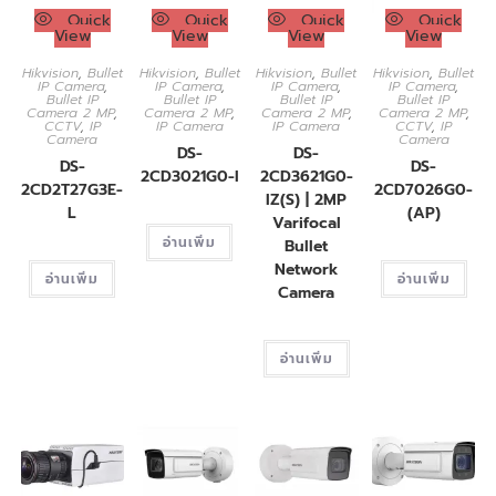
Quick
Quick
Quick
Quick
View
View
View
View
Hikvision
,
Bullet
Hikvision
,
Bullet
Hikvision
,
Bullet
Hikvision
,
Bullet
IP Camera
,
IP Camera
,
IP Camera
,
IP Camera
,
Bullet IP
Bullet IP
Bullet IP
Bullet IP
Camera 2 MP
,
Camera 2 MP
,
Camera 2 MP
,
Camera 2 MP
,
CCTV
,
IP
IP Camera
IP Camera
CCTV
,
IP
Camera
Camera
DS-
DS-
DS-
DS-
2CD3021G0-I
2CD3621G0-
2CD2T27G3E-
2CD7026G0-
IZ(S) | 2MP
L
(AP)
Varifocal
อ่านเพิ่ม
Bullet
Network
อ่านเพิ่ม
อ่านเพิ่ม
Camera
อ่านเพิ่ม