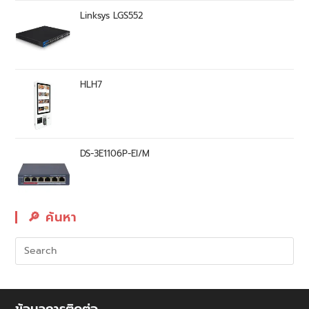
Linksys LGS552
HLH7
DS-3E1106P-EI/M
🔎︎ ค้นหา
ข้อมูลการติดต่อ