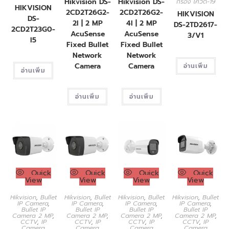
Hikvision DS-
Hikvision DS-
กรอง โควิด-19
HIKVISION
2CD2T26G2-
2CD2T26G2-
HIKVISION
DS-
2I | 2 MP
4I | 2 MP
DS-2TD2617-
2CD2T23G0-
AcuSense
AcuSense
3/V1
I5
Fixed Bullet
Fixed Bullet
Network
Network
Camera
Camera
อ่านเพิ่ม
อ่านเพิ่ม
อ่านเพิ่ม
อ่านเพิ่ม
Quick
Quick
Quick
Quick
View
View
View
View
Hikvision
,
Bullet
Hikvision
,
Bullet
Hikvision
,
Bullet
Hikvision
,
Bullet
IP Camera
,
IP Camera
,
IP Camera
,
IP Camera
,
Bullet IP
Bullet IP
Bullet IP
Bullet IP
Camera 2 MP
,
Camera 2 MP
,
Camera 2 MP
,
Camera 2 MP
,
CCTV
,
IP
CCTV
,
IP
CCTV
,
IP
CCTV
,
IP
Camera
Camera
Camera
Camera