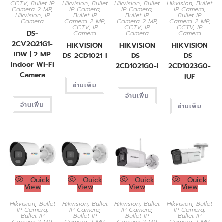
CCTV
,
Bullet IP
Hikvision
,
Bullet
Hikvision
,
Bullet
Hikvision
,
Bullet
Camera 2 MP
,
IP Camera
,
IP Camera
,
IP Camera
,
Hikvision
,
IP
Bullet IP
Bullet IP
Bullet IP
Camera
Camera 2 MP
,
Camera 2 MP
,
Camera 2 MP
,
CCTV
,
IP
CCTV
,
IP
CCTV
,
IP
DS-
Camera
Camera
Camera
2CV2Q21G1-
HIKVISION
HIKVISION
HIKVISION
IDW | 2 MP
DS-2CD1021-I
DS-
DS-
Indoor Wi-Fi
2CD1021G0-I
2CD1023G0-
Camera
IUF
อ่านเพิ่ม
อ่านเพิ่ม
อ่านเพิ่ม
อ่านเพิ่ม
Quick
Quick
Quick
Quick
View
View
View
View
Hikvision
,
Bullet
Hikvision
,
Bullet
Hikvision
,
Bullet
Hikvision
,
Bullet
IP Camera
,
IP Camera
,
IP Camera
,
IP Camera
,
Bullet IP
Bullet IP
Bullet IP
Bullet IP
Camera 2 MP
,
Camera 2 MP
,
Camera 2 MP
,
Camera 2 MP
,