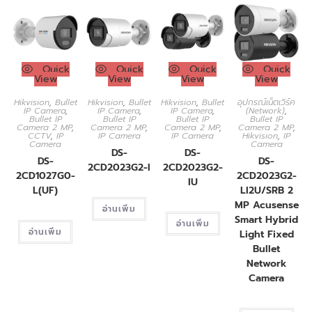
Quick
Quick
Quick
Quick
View
View
View
View
Hikvision
,
Bullet
Hikvision
,
Bullet
Hikvision
,
Bullet
อุปกรณ์เน็ตเวิร์ค
IP Camera
,
IP Camera
,
IP Camera
,
(Network)
,
Bullet IP
Bullet IP
Bullet IP
Bullet IP
Camera 2 MP
,
Camera 2 MP
,
Camera 2 MP
,
Camera 2 MP
,
CCTV
,
IP
IP Camera
IP Camera
Hikvision
,
IP
Camera
Camera
DS-
DS-
DS-
DS-
2CD2023G2-I
2CD2023G2-
2CD1027G0-
2CD2023G2-
IU
L(UF)
LI2U/SRB 2
MP Acusense
อ่านเพิ่ม
Smart Hybrid
อ่านเพิ่ม
อ่านเพิ่ม
Light Fixed
Bullet
Network
Camera