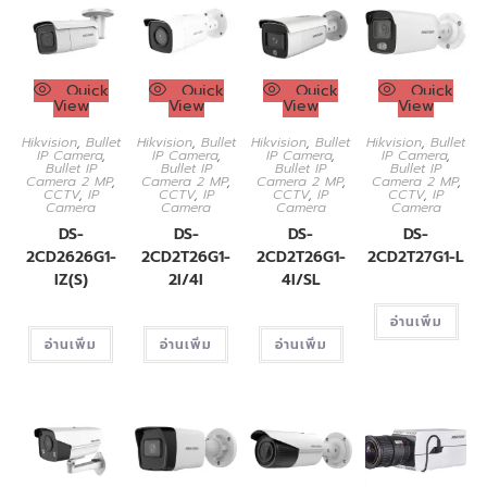
Quick
Quick
Quick
Quick
View
View
View
View
Hikvision
,
Bullet
Hikvision
,
Bullet
Hikvision
,
Bullet
Hikvision
,
Bullet
IP Camera
,
IP Camera
,
IP Camera
,
IP Camera
,
Bullet IP
Bullet IP
Bullet IP
Bullet IP
Camera 2 MP
,
Camera 2 MP
,
Camera 2 MP
,
Camera 2 MP
,
CCTV
,
IP
CCTV
,
IP
CCTV
,
IP
CCTV
,
IP
Camera
Camera
Camera
Camera
DS-
DS-
DS-
DS-
2CD2626G1-
2CD2T26G1-
2CD2T26G1-
2CD2T27G1-L
IZ(S)
2I/4I
4I/SL
อ่านเพิ่ม
อ่านเพิ่ม
อ่านเพิ่ม
อ่านเพิ่ม