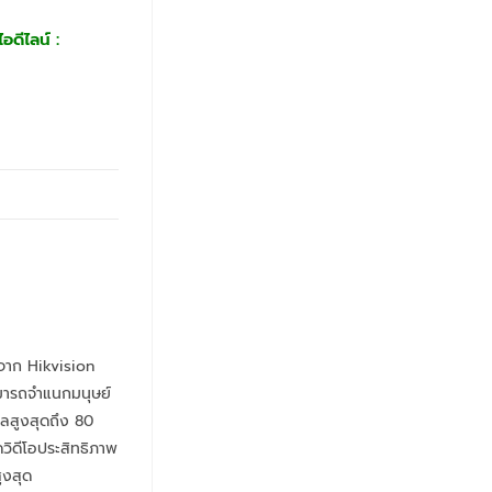
อดีไลน์ :
จาก Hikvision
มารถจำแนกมนุษย์
ลสูงสุดถึง 80
ิดีโอประสิทธิภาพ
ูงสุด