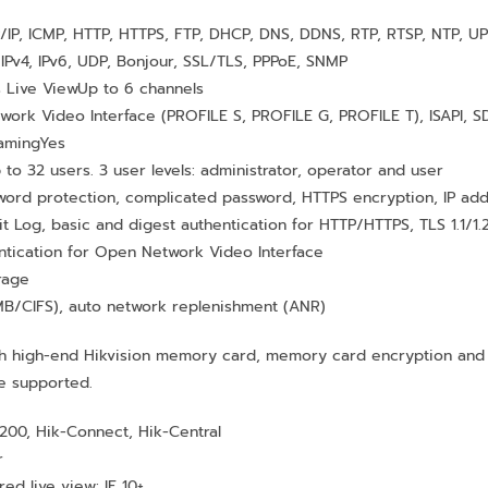
/IP, ICMP, HTTP, HTTPS, FTP, DHCP, DNS, DDNS, RTP, RTSP, NTP, UP
 IPv4, IPv6, UDP, Bonjour, SSL/TLS, PPPoE, SNMP
 Live View
Up to 6 channels
ork Video Interface (PROFILE S, PROFILE G, PROFILE T), ISAPI, S
aming
Yes
 to 32 users. 3 user levels: administrator, operator and user
word protection, complicated password, HTTPS encryption, IP addre
it Log, basic and digest authentication for HTTP/HTTPS, TLS 1.1/1
ntication for Open Network Video Interface
rage
B/CIFS), auto network replenishment (ANR)
th high-end Hikvision memory card, memory card encryption and 
e supported.
200, Hik-Connect, Hik-Central
r
red live view: IE 10+