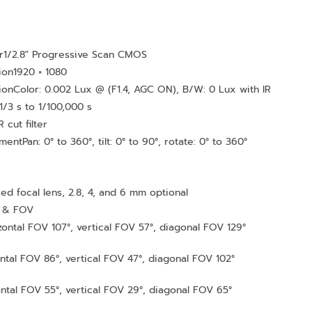
r
1/2.8″ Progressive Scan CMOS
ion
1920 × 1080
tion
Color: 0.002 Lux @ (F1.4, AGC ON), B/W: 0 Lux with IR
1/3 s to 1/100,000 s
R cut filter
tment
Pan: 0° to 360°, tilt: 0° to 90°, rotate: 0° to 360°
xed focal lens, 2.8, 4, and 6 mm optional
h & FOV
zontal FOV 107°, vertical FOV 57°, diagonal FOV 129°
ntal FOV 86°, vertical FOV 47°, diagonal FOV 102°
ntal FOV 55°, vertical FOV 29°, diagonal FOV 65°