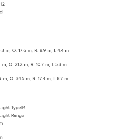
12
ed
.3 m, O: 17.6 m, R: 8.9 m, I: 4.4 m
 m, O: 21.2 m, R: 10.7 m, I: 5.3 m
 m, O: 34.5 m, R: 17.4 m, I: 8.7 m
Light Type
IR
Light Range
 m
 m