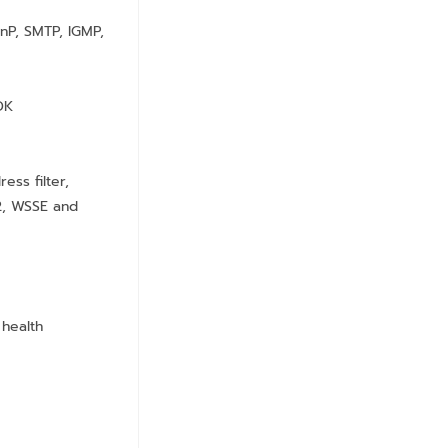
nP, SMTP, IGMP,
DK
ss filter,
.2, WSSE and
health