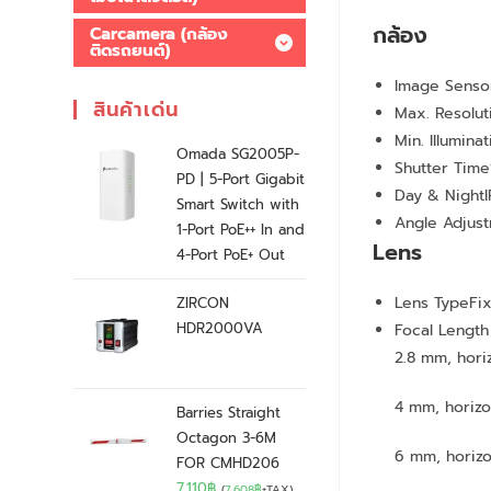
กล้อง
Carcamera (กล้อง
ติดรถยนต์)
Image Senso
สินค้าเด่น
Max. Resolut
Min. Illumina
Omada SG2005P-
Shutter Time
PD | 5-Port Gigabit
Day & Night
I
Smart Switch with
Angle Adjus
1-Port PoE++ In and
Lens
4-Port PoE+ Out
Lens Type
Fi
ZIRCON
HDR2000VA
Focal Lengt
2.8 mm, hori
4 mm, horizo
Barries Straight
Octagon 3-6M
6 mm, horizo
FOR CMHD206
7,110
฿
(
7,608
฿
+TAX)