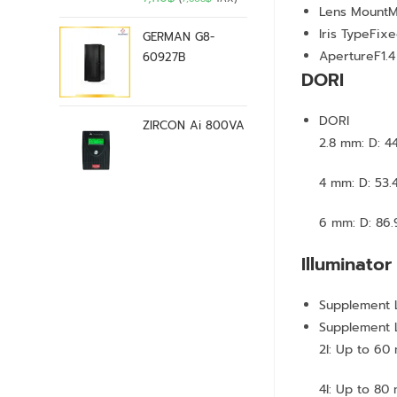
Lens Mount
M
Iris Type
Fix
GERMAN G8-
Aperture
F1.4
60927B
DORI
DORI
ZIRCON Ai 800VA
2.8 mm: D: 44
4 mm: D: 53.4
6 mm: D: 86.9
Illuminator
Supplement 
Supplement 
2I: Up to 60
4I: Up to 80