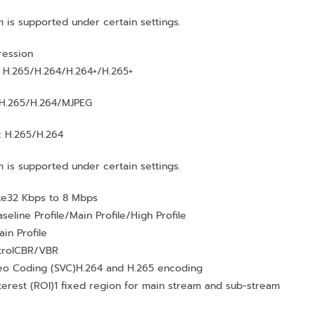
m is supported under certain settings.
ession
 H.265/H.264/H.264+/H.265+
 H.265/H.264/MJPEG
: H.265/H.264
m is supported under certain settings.
te
32 Kbps to 8 Mbps
aseline Profile/Main Profile/High Profile
ain Profile
rol
CBR/VBR
eo Coding (SVC)
H.264 and H.265 encoding
terest (ROI)
1 fixed region for main stream and sub-stream