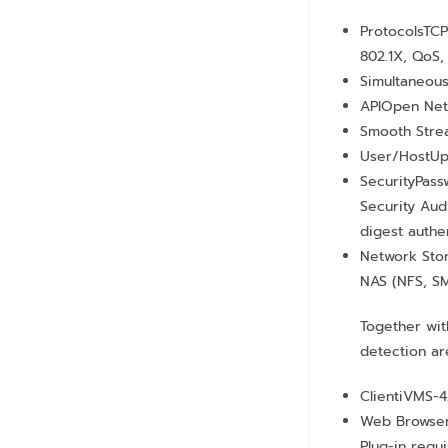
Protocols
TCP
802.1X, QoS,
Simultaneous
API
Open Netw
Smooth Stre
User/Host
Up
Security
Pass
Security Aud
digest authe
Network Sto
NAS (NFS, SM
Together wi
detection ar
Client
iVMS-4
Web Browse
Plug-in requi