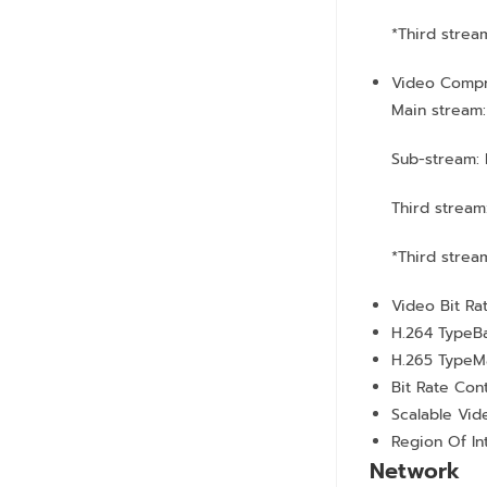
*Third strea
Video Compr
Main stream:
Sub-stream:
Third stream
*Third strea
Video Bit Ra
H.264 Type
B
H.265 Type
M
Bit Rate Cont
Scalable Vid
Region Of In
Network