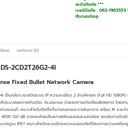
สนใจติดต่อ ***
เบอร์มือถือ : 063-1963553 ไ
ifocusshop
น์โหลด
บทวิจารณ์ (0)
n DS-2CD2T26G2-4I
nse Fixed Bullet Network Camera
 เป็นกล้องวงจรปิดระบบ IP ความละเอียด 2 ล้านพิกเซล (Full HD 1080P) 
โลยีประมวลผลภาพอัจฉริยะ AcuSense ช่วยลดการแจ้งเตือนผิดพลาด โดยสา
่างแม่นยำ เหมาะสำหรับติดตั้งทั้งภายนอกและภายในอาคาร พร้อม IR ระยะไก
้วย WDR 120 dB ภาพคมชัดแม้ในสภาพย้อนแสงและแสงน้อย รองรับการบีบอัดว
ุ่นมาตรฐาน IP67 เหมาะสำหรับระบบรักษาความปลอดภัยที่ต้องการความเสถียรส