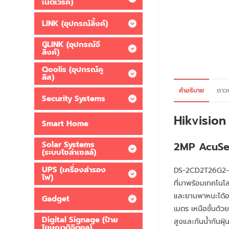
เน็ตเวิร์ค)
LINK (อุปกรณ์ลิ้งค์)
GLINK (อุปกรณ์จี
ลิ้งค์)
Qoolis (อุปกรณ์คู
ลิส)
คำอธิบาย
ดาว
Security Systems
Hikvisio
Smart Home
2MP AcuSe
Solar Systems
(ระบบโซล่าเซลล์)
UPS (เครื่องสำรอง
DS-2CD2T26G2-4I
ไฟ)
ที่มาพร้อมเทคโน
และยานพาหนะได้อย
Gadget
เมตร เหนือชั้นด
Digital Signage (ป้าย
สูงและกันน้ำกันฝ
โฆษณาดิจิตอล)