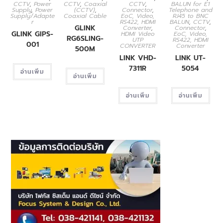
CCTV
,
Power
CCTV
,
Coaxial
CCTV
,
BALUN for E1
Supply
,
Power
(CCTV)
,
Connector
,
Telephone and
Supply/Adapte
Coaxial Cable
EoC, Video,
RJ45 to BNC
r
RS422, HDMI
BALUN
,
CCTV
,
GLINK
Converter
,
Connector
,
GLINK GIPS-
HDMI Video
EoC, Video,
RG6SLING-
UTP
RS422, HDMI
001
CONVERTER
Converter
500M
LINK VHD-
LINK UT-
7311R
5054
อ่านเพิ่ม
อ่านเพิ่ม
อ่านเพิ่ม
อ่านเพิ่ม