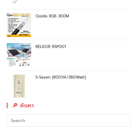
Qoolis RG6 300M
RELKOR RSP001
S-Seven (800VA/360Watt)
🔎︎ ค้นหา