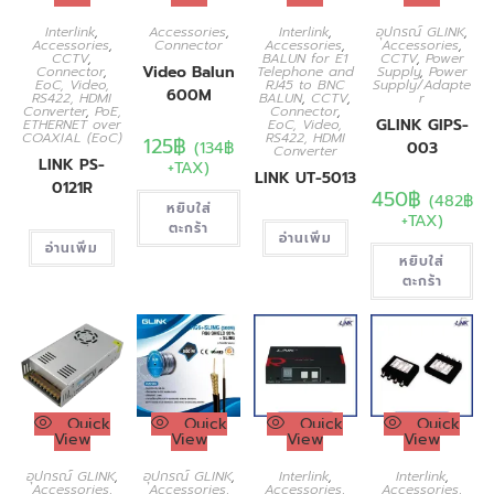
Interlink
,
Accessories
,
Interlink
,
อุปกรณ์ GLINK
,
Accessories
,
Connector
Accessories
,
Accessories
,
CCTV
,
BALUN for E1
CCTV
,
Power
Video Balun
Connector
,
Telephone and
Supply
,
Power
EoC, Video,
RJ45 to BNC
Supply/Adapte
600M
RS422, HDMI
BALUN
,
CCTV
,
r
Converter
,
PoE,
Connector
,
GLINK GIPS-
ETHERNET over
EoC, Video,
COAXIAL (EoC)
RS422, HDMI
125
฿
(
134
฿
003
Converter
LINK PS-
+TAX)
LINK UT-5013
0121R
450
฿
(
482
฿
หยิบใส่
+TAX)
ตะกร้า
อ่านเพิ่ม
อ่านเพิ่ม
หยิบใส่
ตะกร้า
Quick
Quick
Quick
Quick
View
View
View
View
อุปกรณ์ GLINK
,
อุปกรณ์ GLINK
,
Interlink
,
Interlink
,
Accessories
,
Accessories
,
Accessories
,
Accessories
,