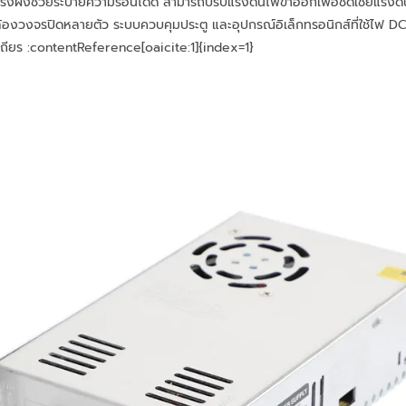
บบรังผึ้งช่วยระบายความร้อนได้ดี สามารถปรับแรงดันไฟขาออกเพื่อชดเชยแรงดั
ล้องวงจรปิดหลายตัว ระบบควบคุมประตู และอุปกรณ์อิเล็กทรอนิกส์ที่ใช้ไฟ DC
ถียร :contentReference[oaicite:1]{index=1}