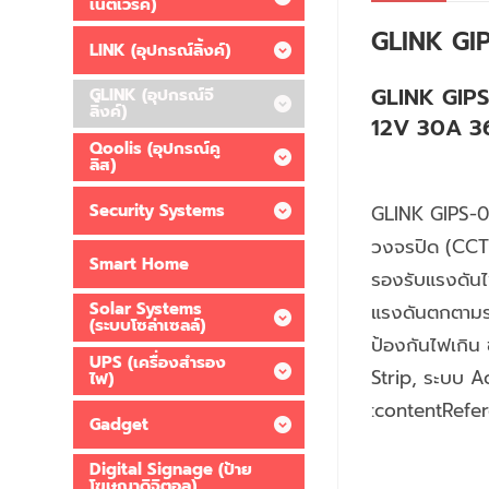
เน็ตเวิร์ค)
GLINK GI
LINK (อุปกรณ์ลิ้งค์)
GLINK GIPS
GLINK (อุปกรณ์จี
ลิ้งค์)
12V 30A 3
Qoolis (อุปกรณ์คู
ลิส)
Security Systems
GLINK GIPS-0
วงจรปิด (CCTV
Smart Home
รองรับแรงดันไ
Solar Systems
แรงดันตกตามร
(ระบบโซล่าเซลล์)
ป้องกันไฟเกิน
UPS (เครื่องสำรอง
Strip, ระบบ A
ไฟ)
:contentRefer
Gadget
Digital Signage (ป้าย
โฆษณาดิจิตอล)