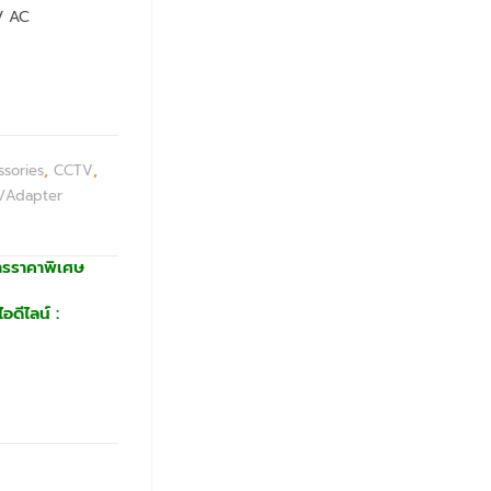
V AC
sories
,
CCTV
,
/Adapter
ารราคาพิเศษ
อดีไลน์ :