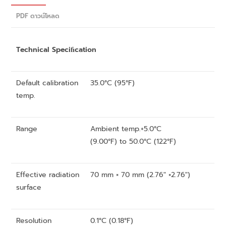
PDF ดาวน์โหลด
Technical Speciﬁcation
Default calibration
35.0°C (95°F)
temp.
Range
Ambient temp.+5.0°C
(9.00°F) to 50.0°C (122°F)
Effective radiation
70 mm × 70 mm (2.76″ ×2.76″)
surface
Resolution
0.1°C (0.18°F)