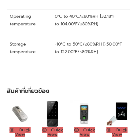
Operating
0°C to 40°C/≤80%RH [32.18°F
temperature
to 104.00°F/≤80%RH]
Storage
-10°C to 50°C/≤80%RH [-50.00°F
temperature
to 122.00°F/≤80%RH]
สินค้าที่เกี่ยวข้อง
Quick
Quick
Quick
Quick
View
View
View
View