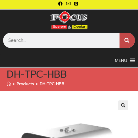
MENU
DH-TPC-HBB
>
Products
>
DH-TPC-HBB
🔍