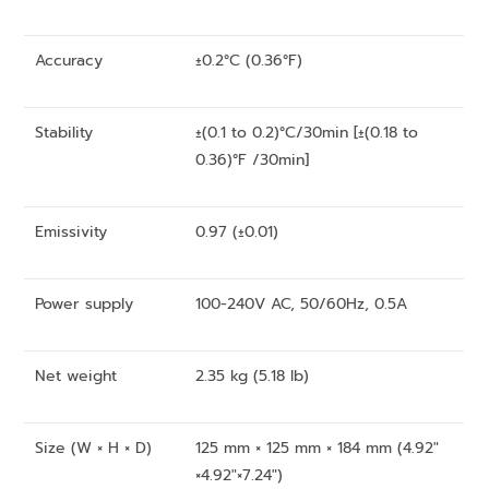
Accuracy
±0.2°C (0.36°F)
Stability
±(0.1 to 0.2)°C/30min [±(0.18 to
0.36)°F /30min]
Emissivity
0.97 (±0.01)
Power supply
100-240V AC, 50/60Hz, 0.5A
Net weight
2.35 kg (5.18 lb)
Size (W × H × D)
125 mm × 125 mm × 184 mm (4.92″
×4.92″×7.24″)