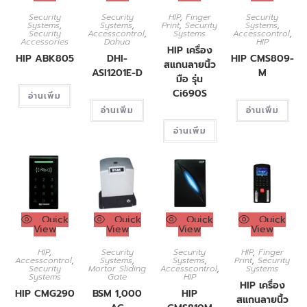
Security
Security
HIP
,
Finger
Security
Systems
,
Systems
,
Print
,
Security
Systems
,
Security
Accesscontrol
,
Systems
Accesscontrol
,
Accessories
Dahua
HIP
HIP เครื่อง
HIP ABK805
DHI-
HIP CMS809-
สแกนลายนิ้ว
ASI1201E-D
M
มือ รุ่น
Ci690S
อ่านเพิ่ม
อ่านเพิ่ม
อ่านเพิ่ม
อ่านเพิ่ม
Quick
Quick
Quick
Quick
View
View
View
View
HIP
,
Security
Security
HIP
,
Finger
Accesscontrol
,
Systems
,
Systems
,
Print
,
Security
Security
Mortor Sliding
Accesscontrol
,
Systems
Systems
Gate
HIP
HIP เครื่อง
HIP CMG290
BSM 1,000
HIP
สแกนลายนิ้ว