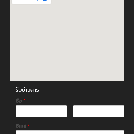
รับข่าวสาร
ชื่อ
*
F
L
i
a
อีเมล์
*
r
s
s
t