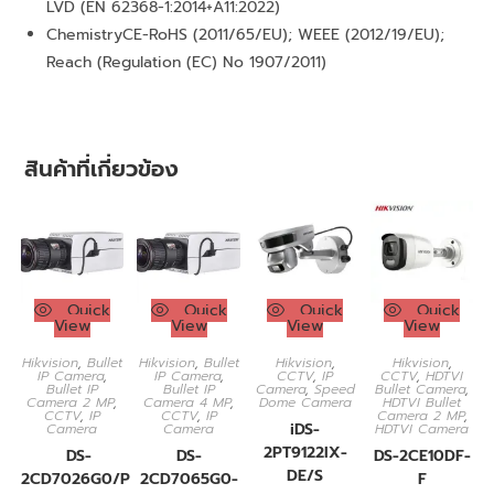
LVD (EN 62368-1:2014+A11:2022)
Chemistry
CE-RoHS (2011/65/EU); WEEE (2012/19/EU);
Reach (Regulation (EC) No 1907/2011)
สินค้าที่เกี่ยวข้อง
Quick
Quick
Quick
Quick
View
View
View
View
Hikvision
,
Bullet
Hikvision
,
Bullet
Hikvision
,
Hikvision
,
IP Camera
,
IP Camera
,
CCTV
,
IP
CCTV
,
HDTVI
Bullet IP
Bullet IP
Camera
,
Speed
Bullet Camera
,
Camera 2 MP
,
Camera 4 MP
,
Dome Camera
HDTVI Bullet
CCTV
,
IP
CCTV
,
IP
Camera 2 MP
,
iDS-
Camera
Camera
HDTVI Camera
2PT9122IX-
DS-
DS-
DS-2CE10DF-
DE/S
2CD7026G0/P-
2CD7065G0-
F