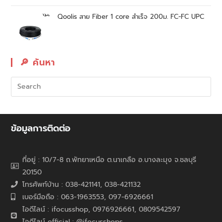
Qoolis สาย Fiber 1 core สำเร็จ 200ม. FC-FC UPC
🔎︎ ค้นหา
ข้อมูลการติดต่อ
ที่อยู่ : 10/7-8 ถ.พัทยาเหนือ ต.นาเกลือ อ.บางละมุง จ.ชลบุรี
20150
โทรศัพท์บ้าน : 038-421141, 038-421132
เบอร์มือถือ : 063-1963553, 097-6926661
ไอดีไลน์ : ifocusshop, 0976926661,
0809542597
ไอดีไลน์ official : @ifocusshops