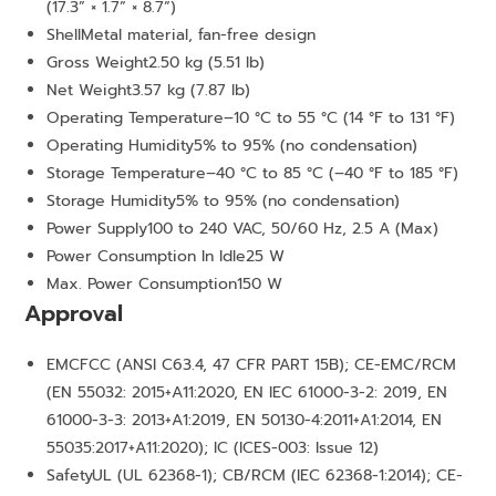
(17.3” × 1.7” × 8.7”)
Shell
Metal material, fan-free design
Gross Weight
2.50 kg (5.51 lb)
Net Weight
3.57 kg (7.87 lb)
Operating Temperature
–10 °C to 55 °C (14 °F to 131 °F)
Operating Humidity
5% to 95% (no condensation)
Storage Temperature
–40 °C to 85 °C (–40 °F to 185 °F)
Storage Humidity
5% to 95% (no condensation)
Power Supply
100 to 240 VAC, 50/60 Hz, 2.5 A (Max)
Power Consumption In Idle
25 W
Max. Power Consumption
150 W
Approval
EMC
FCC (ANSI C63.4, 47 CFR PART 15B); CE-EMC/RCM
(EN 55032: 2015+A11:2020, EN IEC 61000-3-2: 2019, EN
61000-3-3: 2013+A1:2019, EN 50130-4:2011+A1:2014, EN
55035:2017+A11:2020); IC (ICES-003: Issue 12)
Safety
UL (UL 62368-1); CB/RCM (IEC 62368-1:2014); CE-