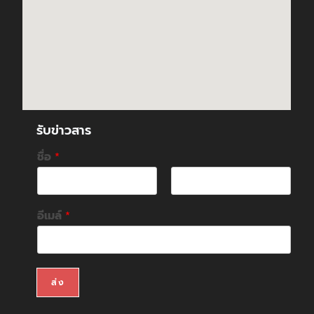
รับข่าวสาร
ชื่อ
*
F
L
i
a
อีเมล์
*
r
s
s
t
t
ส่ง