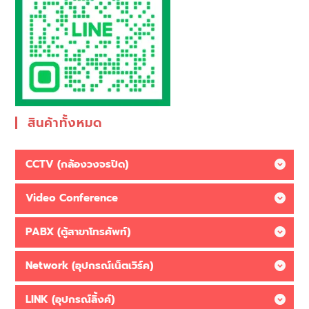
สินค้าทั้งหมด
CCTV (กล้องวงจรปิด)
Video Conference
PABX (ตู้สาขาโทรศัพท์)
Network (อุปกรณ์เน็ตเวิร์ค)
LINK (อุปกรณ์ลิ้งค์)