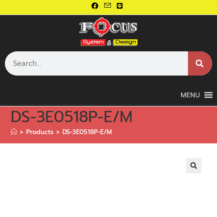
MENU
DS-3E0518P-E/M
>
Products
>
DS-3E0518P-E/M
🔍