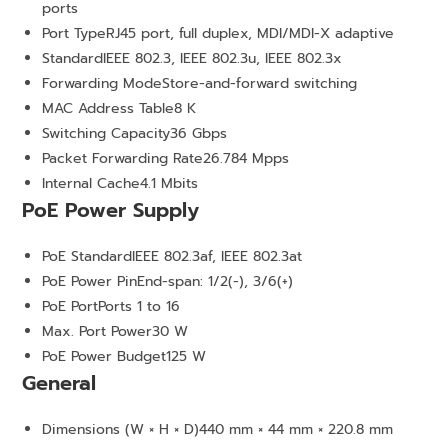
ports
Port Type
RJ45 port, full duplex, MDI/MDI-X adaptive
Standard
IEEE 802.3, IEEE 802.3u, IEEE 802.3x
Forwarding Mode
Store-and-forward switching
MAC Address Table
8 K
Switching Capacity
36 Gbps
Packet Forwarding Rate
26.784 Mpps
Internal Cache
4.1 Mbits
PoE Power Supply
PoE Standard
IEEE 802.3af, IEEE 802.3at
PoE Power Pin
End-span: 1/2(-), 3/6(+)
PoE Port
Ports 1 to 16
Max. Port Power
30 W
PoE Power Budget
125 W
General
Dimensions (W × H × D)
440 mm × 44 mm × 220.8 mm