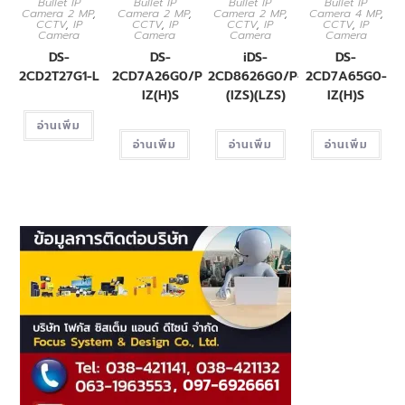
Bullet IP
Bullet IP
Bullet IP
Bullet IP
Camera 2 MP
,
Camera 2 MP
,
Camera 2 MP
,
Camera 4 MP
,
CCTV
,
IP
CCTV
,
IP
CCTV
,
IP
CCTV
,
IP
Camera
Camera
Camera
Camera
DS-
DS-
iDS-
DS-
2CD2T27G1-L
2CD7A26G0/P-
2CD8626G0/P-
2CD7A65G0-
IZ(H)S
(IZS)(LZS)
IZ(H)S
อ่านเพิ่ม
อ่านเพิ่ม
อ่านเพิ่ม
อ่านเพิ่ม