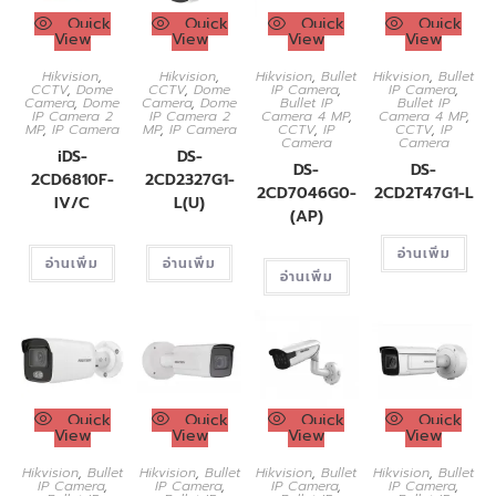
Quick
Quick
Quick
Quick
View
View
View
View
Hikvision
,
Hikvision
,
Hikvision
,
Bullet
Hikvision
,
Bullet
CCTV
,
Dome
CCTV
,
Dome
IP Camera
,
IP Camera
,
Camera
,
Dome
Camera
,
Dome
Bullet IP
Bullet IP
IP Camera 2
IP Camera 2
Camera 4 MP
,
Camera 4 MP
,
MP
,
IP Camera
MP
,
IP Camera
CCTV
,
IP
CCTV
,
IP
Camera
Camera
iDS-
DS-
DS-
DS-
2CD6810F-
2CD2327G1-
2CD7046G0-
2CD2T47G1-L
IV/C
L(U)
(AP)
อ่านเพิ่ม
อ่านเพิ่ม
อ่านเพิ่ม
อ่านเพิ่ม
Quick
Quick
Quick
Quick
View
View
View
View
Hikvision
,
Bullet
Hikvision
,
Bullet
Hikvision
,
Bullet
Hikvision
,
Bullet
IP Camera
,
IP Camera
,
IP Camera
,
IP Camera
,