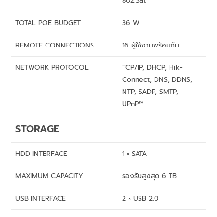
802.3at
TOTAL POE BUDGET
36 W
REMOTE CONNECTIONS
16 ผู้ใช้งานพร้อมกัน
NETWORK PROTOCOL
TCP/IP, DHCP, Hik-
Connect, DNS, DDNS,
NTP, SADP, SMTP,
UPnP™
STORAGE
HDD INTERFACE
1 × SATA
MAXIMUM CAPACITY
รองรับสูงสุด 6 TB
USB INTERFACE
2 × USB 2.0