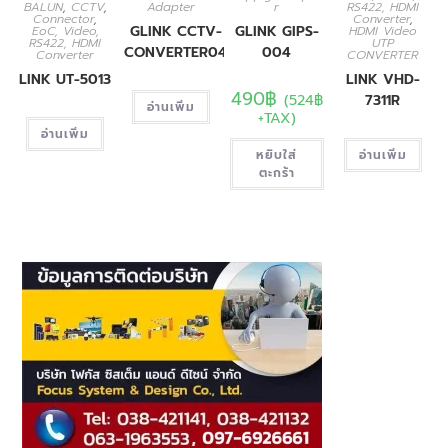
BALUN
,
CCTV
,
Adapter
r
RS422, HDMI
Connector
,
Converter
,
GLINK CCTV-
GLINK GIPS-
EoC, Video,
HDMI Video
RS422, HDMI
UTP
CONVERTER04
004
Converter
CONVERTER
LINK UT-5013
LINK VHD-
490
฿
(
524
฿
7311R
อ่านเพิ่ม
+TAX)
อ่านเพิ่ม
หยิบใส่
อ่านเพิ่ม
ตะกร้า