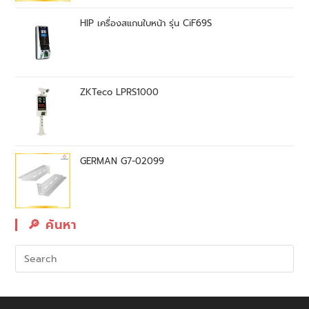
HIP เครื่องสแกนใบหน้า รุ่น CiF69S
ZKTeco LPRS1000
GERMAN G7-02099
🔎︎ ค้นหา