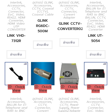
Interlink
,
อุปกรณ์ GLINK
,
อุปกรณ์ GLINK
,
Interlink
,
Accessories
,
Accessories
,
Accessories
,
Accessories
,
CCTV
,
CCTV
,
Coaxial
CCTV
,
BALUN for E1
Connector
,
(CCTV)
,
Connector
,
Telephone and
EoC, Video,
Coaxial Cable
Convert
RJ45 to BNC
RS422, HDMI
Adapter
BALUN
,
CCTV
,
GLINK
Converter
,
Connector
,
GLINK CCTV-
HDMI Video
EoC, Video,
RG6DC-
UTP
RS422, HDMI
CONVERTER02
CONVERTER
Converter
500M
LINK VHD-
LINK UT-
7312R
5054
อ่านเพิ่ม
อ่านเพิ่ม
อ่านเพิ่ม
อ่านเพิ่ม
Quick
Quick
Quick
Quick
View
View
View
View
Interlink
,
อุปกรณ์ GLINK
,
อุปกรณ์ GLINK
,
Interlink
,
Accessories
,
Accessories
,
Accessories
,
Accessories
,
BALUN for E1
CCTV
,
CCTV
,
Power
CCTV
,
Telephone and
Connector
,
Supply
,
Power
Connector
,
RJ45 to BNC
Convert
Supply/Adapte
EoC, Video,