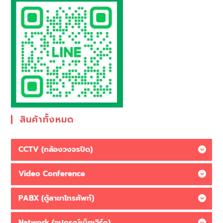
สินค้าทั้งหมด
CCTV (กล้องวงจรปิด)
Video Conference
PABX (ตู้สาขาโทรศัพท์)
Network (อุปกรณ์เน็ตเวิร์ค)