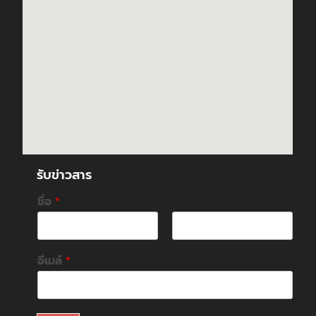
รับข่าวสาร
ชื่อ
*
F
L
i
a
อีเมล์
*
r
s
s
t
t