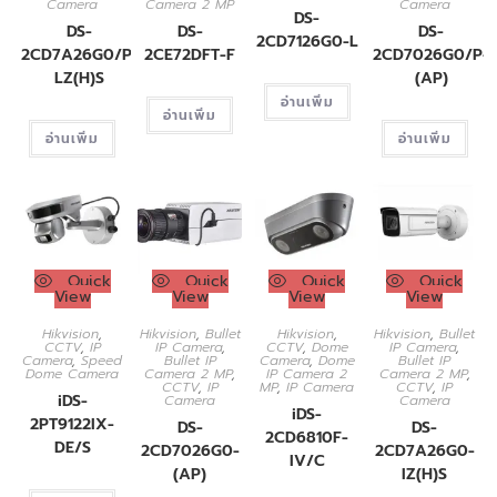
Camera
Camera 2 MP
Camera
DS-
DS-
DS-
DS-
2CD7126G0-L
2CD7A26G0/P-
2CE72DFT-F
2CD7026G0/P-
LZ(H)S
(AP)
อ่านเพิ่ม
อ่านเพิ่ม
อ่านเพิ่ม
อ่านเพิ่ม
Quick
Quick
Quick
Quick
View
View
View
View
Hikvision
,
Hikvision
,
Bullet
Hikvision
,
Hikvision
,
Bullet
CCTV
,
IP
IP Camera
,
CCTV
,
Dome
IP Camera
,
Camera
,
Speed
Bullet IP
Camera
,
Dome
Bullet IP
Dome Camera
Camera 2 MP
,
IP Camera 2
Camera 2 MP
,
CCTV
,
IP
MP
,
IP Camera
CCTV
,
IP
iDS-
Camera
Camera
iDS-
2PT9122IX-
DS-
DS-
2CD6810F-
DE/S
2CD7026G0-
2CD7A26G0-
IV/C
(AP)
IZ(H)S