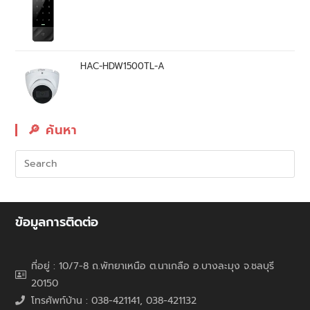
HAC-HDW1500TL-A
🔎︎ ค้นหา
ข้อมูลการติดต่อ
ที่อยู่ : 10/7-8 ถ.พัทยาเหนือ ต.นาเกลือ อ.บางละมุง จ.ชลบุรี
20150
โทรศัพท์บ้าน : 038-421141, 038-421132