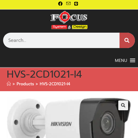
MENU
HVS-2CD1021-I4
>
Products
>
HVS-2CD1021-I4
🔍