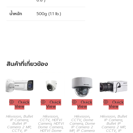
6.8″)
น้ำหนัก
500g (1.1 lb.)
สินค้าที่เกี่ยวข้อง
Quick
Quick
Quick
Quick
View
View
View
View
Hikvision
,
Bullet
Hikvision
,
Hikvision
,
Hikvision
,
Bullet
IP Camera
,
CCTV
,
HDTVI
CCTV
,
Dome
IP Camera
,
Bullet IP
Camera
,
HDTVI
Camera
,
Dome
Bullet IP
Camera 2 MP
,
Dome Camera
,
IP Camera 2
Camera 2 MP
,
CCTV
,
IP
HDTVI Dome
MP
,
IP Camera
CCTV
,
IP