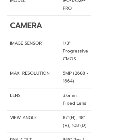
MODEL
IPC-TA52P-
PRO
CAMERA
IMAGE SENSOR
1/3″
Progressive
CMOS
MAX. RESOLUTION
5MP (2688 ×
1664)
LENS
3.6mm
Fixed Lens
VIEW ANGLE
87°(H), 48°
(V), 108°(D)
PAN / TILT
355° Pan /