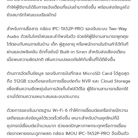
ทำให้ผู้ใช้งานได้รับการแจ้งเตือนที่แม่นยำมากยิ่งขึ้น พร้อมส่งข้อมูลไป
ยังสมาร์ทโฟนแบบเรียลไทม์
สำหรับการสื่อสาร กล้อง IPC-TA52P-PRO รองรับระบบ Two-Way
Audio ด้วยไมโครโฟนและลำโพงในตัว ช่วยให้ผู้ใช้งานสามารถพูดคุย
โต้ตอบกับคนภายในบ้าน เด็ก ผู้สูงอายุ หรือพนักงานในร้านค้าได้ทันที
ผ่านแอปพลิเคชัน อีกทั้งยังมี Built-in Siren สำหรับส่งเสียงเตือน
เมื่อพบความผิดปกติ เพิ่มความปลอดภัยให้กับพื้นที่ได้ดียิ่งขึ้น
ด้านการจัดเก็บข้อมูล รองรับการบันทึกลง MicroSD Card ได้สูงสุด
ถึง 512GB รวมถึงรองรับการเชื่อมต่อกับ NVR และ Cloud Storage
เพื่อเพิ่มความยืดหยุ่นในการจัดเก็บไฟล์วิดีโอ ผู้ใช้งานสามารถเลือกใช้
งานได้ตามความเหมาะสมและงบประมาณ
ด้วยการรองรับมาตรฐาน Wi-Fi 6 ทำให้การเชื่อมต่อเครือข่ายมีความ
เสถียรและส่งข้อมูลได้รวดเร็วยิ่งขึ้น เหมาะสำหรับบ้านยุคใหม่ที่มี
อุปกรณ์เชื่อมต่อจำนวนมาก ช่วยลดปัญหาภาพกระตุกหรือการเชื่อม
ต่อขาดหายขณะดูภาพสด กล้อง IMOU IPC-TA52P-PRO จึงเป็นตัว