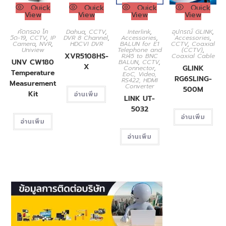
Quick
Quick
Quick
Quick
View
View
View
View
คัดกรอง โค
Dahua
,
CCTV
,
Interlink
,
อุปกรณ์ GLINK
,
วิด-19
,
CCTV
,
IP
DVR 8 Channel
,
Accessories
,
Accessories
,
Camera
,
NVR
,
HDCVI DVR
BALUN for E1
CCTV
,
Coaxial
Uniview
Telephone and
(CCTV)
,
XVR5108HS-
RJ45 to BNC
Coaxial Cable
UNV CW180
BALUN
,
CCTV
,
X
GLINK
Connector
,
Temperature
EoC, Video,
RG6SLING-
RS422, HDMI
Measurement
Converter
500M
Kit
อ่านเพิ่ม
LINK UT-
5032
อ่านเพิ่ม
อ่านเพิ่ม
อ่านเพิ่ม