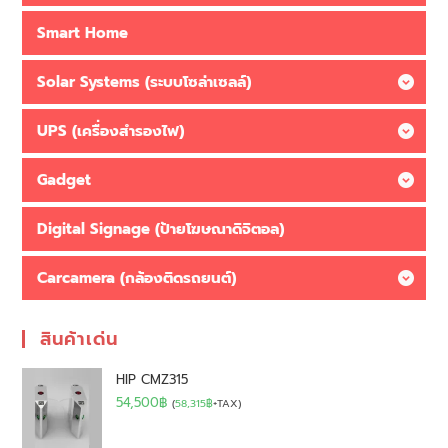
Smart Home
Solar Systems (ระบบโซล่าเซลล์)
UPS (เครื่องสำรองไฟ)
Gadget
Digital Signage (ป้ายโฆษณาดิจิตอล)
Carcamera (กล้องติดรถยนต์)
สินค้าเด่น
HIP CMZ315
54,500
฿
(
58,315
฿
+TAX)