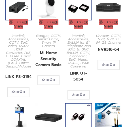
Quick
Quick
Quick
Quick
View
View
View
View
Interlink
,
Gadget
,
CCTV
,
Interlink
,
Uniview
,
CCTV
,
Accessories
,
Smart Home
,
Accessories
,
NVR
,
NVR 32
CCTV
,
EoC,
Smart IP
BALUN for E1
64 128 Channel
Video, RS422,
Camera
Telephone and
NVR516-64
HDMI
RJ45 to BNC
Mi Home
Converter
,
PoE,
BALUN
,
CCTV
,
ETHERNET over
Connector
,
Security
COAXIAL
EoC, Video,
(EoC)
,
Power
RS422, HDMI
Camera Basic
อ่านเพิ่ม
Supply/Adapte
Converter
r
LINK UT-
LINK PS-0194
5054
อ่านเพิ่ม
อ่านเพิ่ม
อ่านเพิ่ม