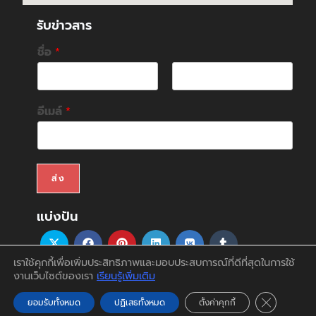
รับข่าวสาร
ชื่อ
*
F
L
i
a
อีเมล์
*
r
s
s
t
t
ส่ง
แบ่งปัน
เราใช้คุกกี้เพื่อเพิ่มประสิทธิภาพและมอบประสบการณ์ที่ดีที่สุดในการใช้
งานเว็บไซต์ของเรา
เรียนรู้เพิ่มเติม
สินค้า
บริการ
บทความ
สนับสนุน&ดาวน์โหลด
ติดต่อเรา
บัญชีของฉัน
Close GDP
ยอมรับทั้งหมด
ปฏิเสธทั้งหมด
ตั้งค่าคุกกี้
Copyright 2026 - Theme by Focus System & Design.