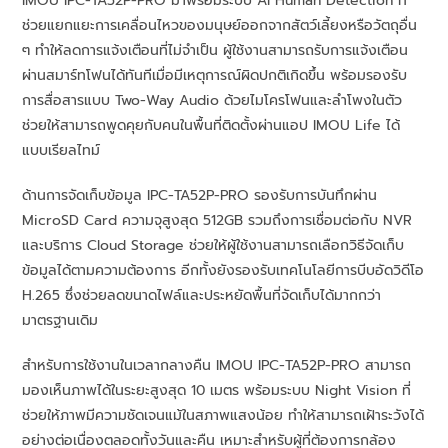
IMOU IPC-TA52P-PRO มาพร้อมระบบ AI Human Detection ที่
ช่วยแยกแยะการเคลื่อนไหวของมนุษย์ออกจากสัตว์เลี้ยงหรือวัตถุอื่น
ๆ ทำให้ลดการแจ้งเตือนที่ไม่จำเป็น ผู้ใช้งานสามารถรับการแจ้งเตือน
ผ่านสมาร์ทโฟนได้ทันทีเมื่อมีเหตุการณ์ผิดปกติเกิดขึ้น พร้อมรองรับ
การสื่อสารแบบ Two-Way Audio ด้วยไมโครโฟนและลำโพงในตัว
ช่วยให้สามารถพูดคุยกับคนในพื้นที่ติดตั้งผ่านแอป IMOU Life ได้
แบบเรียลไทม์
ด้านการจัดเก็บข้อมูล IPC-TA52P-PRO รองรับการบันทึกผ่าน
MicroSD Card ความจุสูงสุด 512GB รวมถึงการเชื่อมต่อกับ NVR
และบริการ Cloud Storage ช่วยให้ผู้ใช้งานสามารถเลือกวิธีจัดเก็บ
ข้อมูลได้ตามความต้องการ อีกทั้งยังรองรับเทคโนโลยีการบีบอัดวิดีโอ
H.265 ซึ่งช่วยลดขนาดไฟล์และประหยัดพื้นที่จัดเก็บได้มากกว่า
มาตรฐานเดิม
สำหรับการใช้งานในเวลากลางคืน IMOU IPC-TA52P-PRO สามารถ
มองเห็นภาพได้ในระยะสูงสุด 10 เมตร พร้อมระบบ Night Vision ที่
ช่วยให้ภาพมีความชัดเจนแม้ในสภาพแสงน้อย ทำให้สามารถเฝ้าระวังได้
อย่างต่อเนื่องตลอดทั้งวันและคืน เหมาะสำหรับผู้ที่ต้องการกล้อง