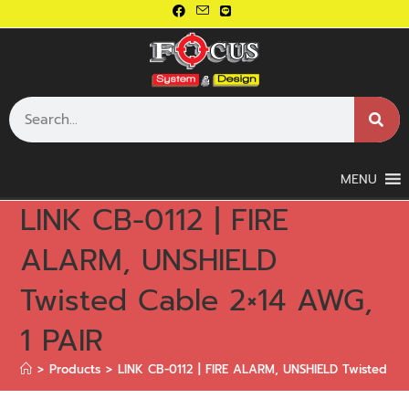
MENU
LINK CB-0112 | FIRE
ALARM, UNSHIELD
Twisted Cable 2×14 AWG,
1 PAIR
>
Products
>
LINK CB-0112 | FIRE ALARM, UNSHIELD Twisted Ca