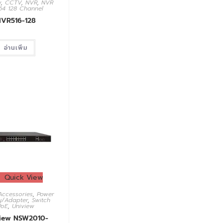
w
,
CCTV
,
NVR
,
NVR
64 128 Channel
NVR516-128
อ่านเพิ่ม
Quick View
Accessories
,
Power
y/Adapter
,
Switch
PoE
,
Uniview
iew NSW2010-