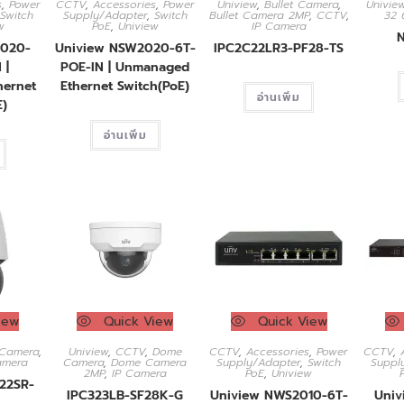
s
,
Power
CCTV
,
Accessories
,
Power
Uniview
,
Bullet Camera
,
Univie
Switch
Supply/Adapter
,
Switch
Bullet Camera 2MP
,
CCTV
,
32 
w
PoE
,
Uniview
IP Camera
2020-
Uniview NSW2020-6T-
IPC2C22LR3-PF28-TS
 |
POE-IN | Unmanaged
ernet
Ethernet Switch(PoE)
อ่านเพิ่ม
E)
อ่านเพิ่ม
iew
Quick View
Quick View
 Camera
,
Uniview
,
CCTV
,
Dome
CCTV
,
Accessories
,
Power
CCTV
,
amera
Camera
,
Dome Camera
Supply/Adapter
,
Switch
Suppl
2MP
,
IP Camera
PoE
,
Uniview
22SR-
IPC323LB-SF28K-G
Uniview NWS2010-6T-
Univ