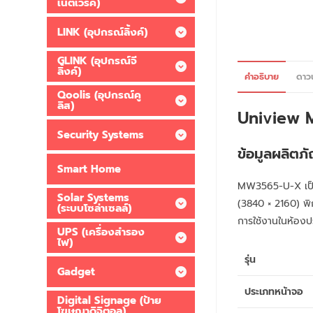
เน็ตเวิร์ค)
LINK (อุปกรณ์ลิ้งค์)
GLINK (อุปกรณ์จี
ลิ้งค์)
คำอธิบาย
ดาว
Qoolis (อุปกรณ์คู
ลิส)
Uniview
Security Systems
ข้อมูลผลิตภั
Smart Home
MW3565-U-X เป็น
Solar Systems
(3840 × 2160) พิ
(ระบบโซล่าเซลล์)
การใช้งานในห้องปร
UPS (เครื่องสำรอง
ไฟ)
รุ่น
Gadget
ประเภทหน้าจอ
Digital Signage (ป้าย
โฆษณาดิจิตอล)