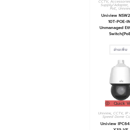
CCTV
,
Accessorie
Supply/Adapter
,
PoE
,
Univie
Uniview NSW
10T-POE-IN
Unmanaged Eth
Switch(Po
อ่านเพิ่ม
Quick V
Uniview
,
CCTV
,
IP
Speed Dome C
Uniview IPC64
X33-VF