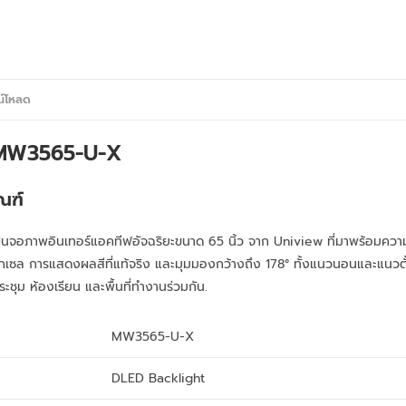
น์โหลด
MW3565-U-X
ณฑ์
จอภาพอินเทอร์แอคทีฟอัจฉริยะขนาด 65 นิ้ว จาก Uniview ที่มาพร้อมคว
กเซล การแสดงผลสีที่แท้จริง และมุมมองกว้างถึง 178° ทั้งแนวนอนและแนวตั
ะชุม ห้องเรียน และพื้นที่ทำงานร่วมกัน.
MW3565-U-X
DLED Backlight