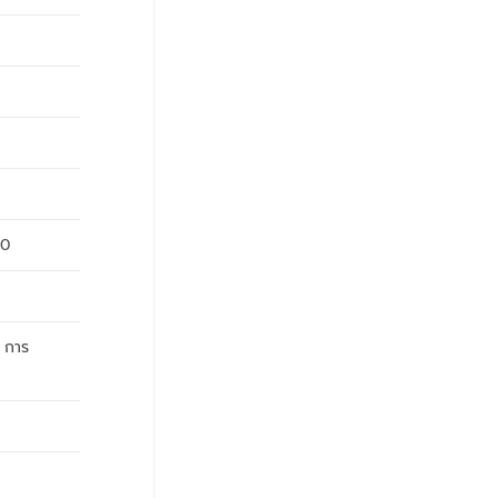
80
 การ