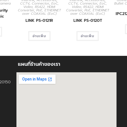
Smart
Interlink
,
Accessories
,
Interlink
,
Accessories
,
Univi
Camera
CCTV
,
Connector
,
EoC,
CCTV
,
Connector
,
EoC,
Bullet
Video, RS422, HDMI
Video, RS422, HDMI
rity
Converter
,
PoE, ETHERNET
Converter
,
PoE, ETHERNET
IPC2
over COAXIAL (EoC)
over COAXIAL (EoC)
ic
LINK PS-0121R
LINK PS-0120T
อ่านเพิ่ม
อ่านเพิ่ม
แผนที่ร้านค้าของเรา
ี 20150