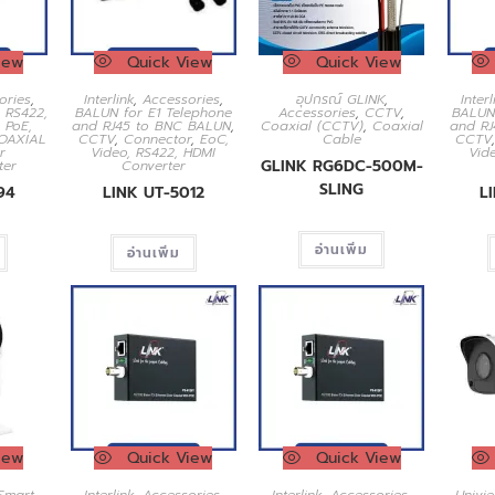
iew
Quick View
Quick View
ories
,
Interlink
,
Accessories
,
อุปกรณ์ GLINK
,
Interl
, RS422,
BALUN for E1 Telephone
Accessories
,
CCTV
,
BALUN
,
PoE,
and RJ45 to BNC BALUN
,
Coaxial (CCTV)
,
Coaxial
and R
OAXIAL
CCTV
,
Connector
,
EoC,
Cable
CCTV
r
Video, RS422, HDMI
Vid
GLINK RG6DC-500M-
ter
Converter
SLING
94
LINK UT-5012
L
อ่านเพิ่ม
อ่านเพิ่ม
iew
Quick View
Quick View