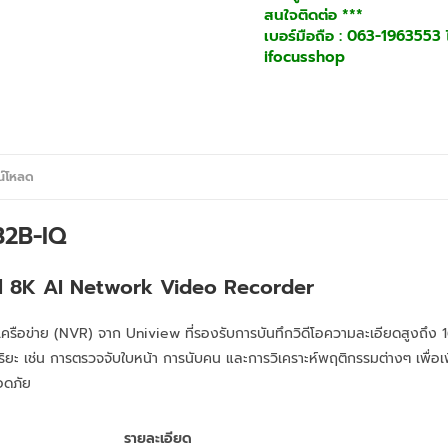
สนใจติดต่อ ***
เบอร์มือถือ : 063-1963553 ไ
ifocusshop
น์โหลด
2B-IQ
l 8K AI Network Video Recorder
ีโอเครือข่าย (NVR) จาก Uniview ที่รองรับการบันทึกวิดีโอความละเอียดสูงถึ
ฉริยะ เช่น การตรวจจับใบหน้า การนับคน และการวิเคราะห์พฤติกรรมต่างๆ เพื่อเ
อดภัย
รายละเอียด