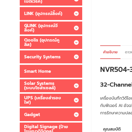
เน็ตเวิร์ค)
LINK (อุปกรณ์ลิ้งค์)
GLINK (อุปกรณ์จี
ลิ้งค์)
Qoolis (อุปกรณ์คู
ลิส)
คำอธิบาย
ดาว
Security Systems
NVR504-3
Smart Home
32-Channe
Solar Systems
(ระบบโซล่าเซลล์)
UPS (เครื่องสำรอง
เครื่องบันทึกวิด
ไฟ)
กับฟีเจอร์ AI อัจ
การรักษาความปล
Gadget
Digital Signage (ป้าย
คุณสมบัติ
โฆษณาดิจิตอล)