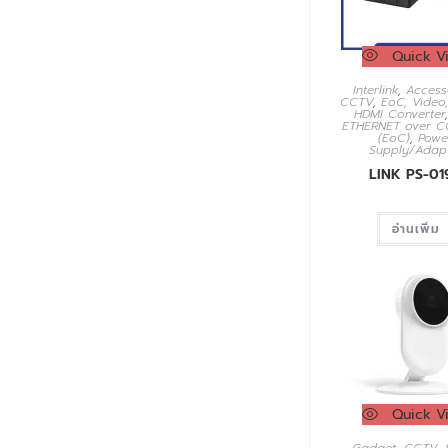
Quick V
Interlink
,
Access
CCTV
,
EoC, Video
HDMI Converter
ETHERNET over C
(EoC)
,
Powe
Supply/Adap
LINK PS-01
อ่านเพิ่ม
Quick V