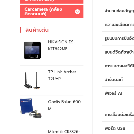
Carcamera (กล้อง
จำนวนช่องสั
ติดรถยนต์)
ความละเอียดการ
สินค้าเด่น
รูปแบบการบีบอัด
HIKVISION DS-
K1T642MF
แบนด์วิดท์ขาเข
การแสดงผลวิดี
TP-Link Archer
T2UHP
ฮาร์ดดิสก์
ฟีเจอร์ AI
Qoolis Balun 600
M
การเชื่อมต่อเครื
พอร์ต USB
Mikrotik CRS326-