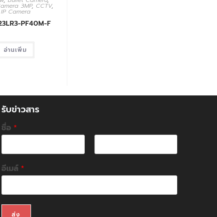
ew
,
Bullet Camera
,
 Camera 3MP
,
CCTV
,
IP Camera
123LR3-PF40M-F
อ่านเพิ่ม
รับข่าวสาร
ชื่อ
*
F
L
i
a
อีเมล์
*
r
s
s
t
t
ส่ง