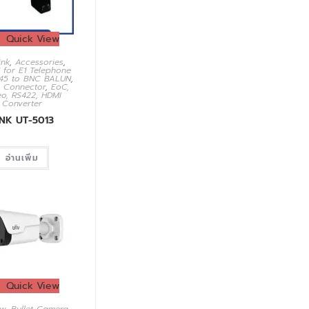
Quick View
ink
,
Accessories
,
 for E1 Telephone
J45 to BNC BALUN
,
,
Connector
,
EoC,
eo, RS422, HDMI
Converter
INK UT-5013
อ่านเพิ่ม
Quick View