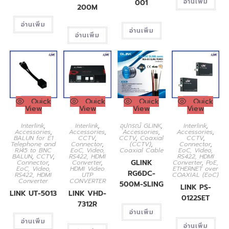
อ่านเพิ่ม
001
200M
อ่านเพิ่ม
อ่านเพิ่ม
อ่านเพิ่ม
Quick
Quick
Quick
Quick
View
View
View
View
Interlink
,
Interlink
,
อุปกรณ์ GLINK
,
Interlink
,
Accessories
,
Accessories
,
Accessories
,
Accessories
,
BALUN for E1
CCTV
,
CCTV
,
Coaxial
CCTV
,
Telephone and
Connector
,
(CCTV)
,
Connector
,
RJ45 to BNC
EoC, Video,
Coaxial Cable
EoC, Video,
BALUN
,
CCTV
,
RS422, HDMI
RS422, HDMI
GLINK
Connector
,
Converter
,
Converter
,
PoE,
EoC, Video,
HDMI Video
ETHERNET over
RG6DC-
RS422, HDMI
UTP
COAXIAL (EoC)
Converter
CONVERTER
500M-SLING
LINK PS-
LINK UT-5013
LINK VHD-
0122SET
7312R
อ่านเพิ่ม
อ่านเพิ่ม
อ่านเพิ่ม