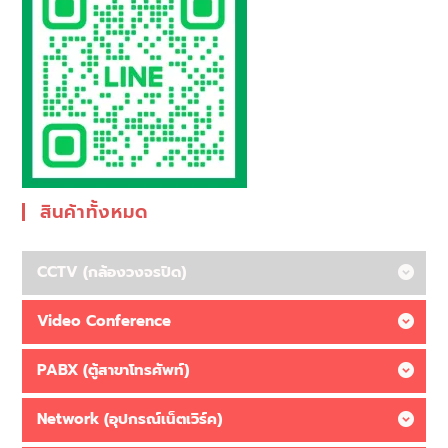
สินค้าทั้งหมด
CCTV (กล้องวงจรปิด)
Video Conference
PABX (ตู้สาขาโทรศัพท์)
Network (อุปกรณ์เน็ตเวิร์ค)