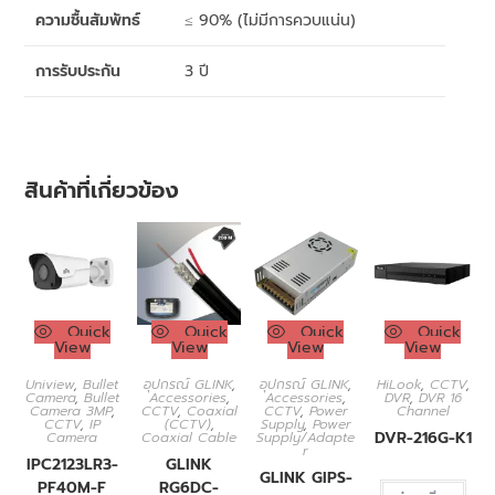
ความชื้นสัมพัทธ์
≤ 90% (ไม่มีการควบแน่น)
การรับประกัน
3 ปี
สินค้าที่เกี่ยวข้อง
Quick
Quick
Quick
Quick
View
View
View
View
Uniview
,
Bullet
อุปกรณ์ GLINK
,
อุปกรณ์ GLINK
,
HiLook
,
CCTV
,
Camera
,
Bullet
Accessories
,
Accessories
,
DVR
,
DVR 16
Camera 3MP
,
CCTV
,
Coaxial
CCTV
,
Power
Channel
CCTV
,
IP
(CCTV)
,
Supply
,
Power
DVR-216G-K1
Camera
Coaxial Cable
Supply/Adapte
r
IPC2123LR3-
GLINK
GLINK GIPS-
PF40M-F
RG6DC-