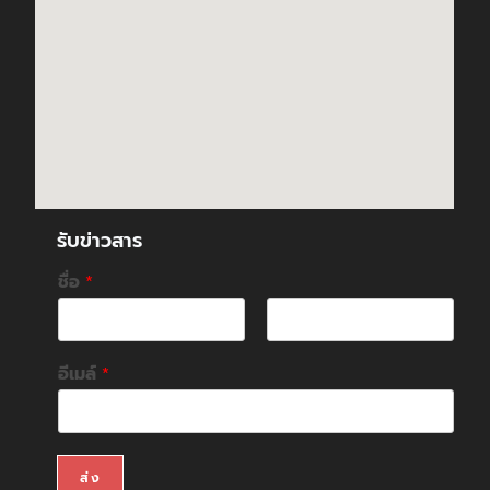
รับข่าวสาร
ชื่อ
*
F
L
i
a
อีเมล์
*
r
s
s
t
t
ส่ง