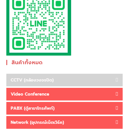
สินค้าทั้งหมด
CCTV (กล้องวงจรปิด)
Video Conference
PABX (ตู้สาขาโทรศัพท์)
Network (อุปกรณ์เน็ตเวิร์ค)