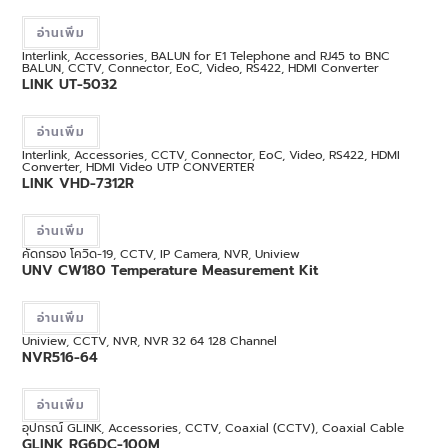
อ่านเพิ่ม
Interlink
,
Accessories
,
BALUN for E1 Telephone and RJ45 to BNC
BALUN
,
CCTV
,
Connector
,
EoC, Video, RS422, HDMI Converter
LINK UT-5032
อ่านเพิ่ม
Interlink
,
Accessories
,
CCTV
,
Connector
,
EoC, Video, RS422, HDMI
Converter
,
HDMI Video UTP CONVERTER
LINK VHD-7312R
อ่านเพิ่ม
คัดกรอง โควิด-19
,
CCTV
,
IP Camera
,
NVR
,
Uniview
UNV CW180 Temperature Measurement Kit
อ่านเพิ่ม
Uniview
,
CCTV
,
NVR
,
NVR 32 64 128 Channel
NVR516-64
อ่านเพิ่ม
อุปกรณ์ GLINK
,
Accessories
,
CCTV
,
Coaxial (CCTV)
,
Coaxial Cable
GLINK RG6DC-100M