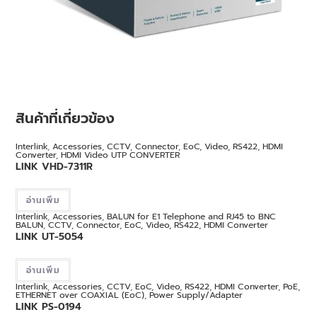
สินค้าที่เกี่ยวข้อง
Interlink
,
Accessories
,
CCTV
,
Connector
,
EoC, Video, RS422, HDMI
Converter
,
HDMI Video UTP CONVERTER
LINK VHD-7311R
อ่านเพิ่ม
Interlink
,
Accessories
,
BALUN for E1 Telephone and RJ45 to BNC
BALUN
,
CCTV
,
Connector
,
EoC, Video, RS422, HDMI Converter
LINK UT-5054
อ่านเพิ่ม
Interlink
,
Accessories
,
CCTV
,
EoC, Video, RS422, HDMI Converter
,
PoE,
ETHERNET over COAXIAL (EoC)
,
Power Supply/Adapter
LINK PS-0194