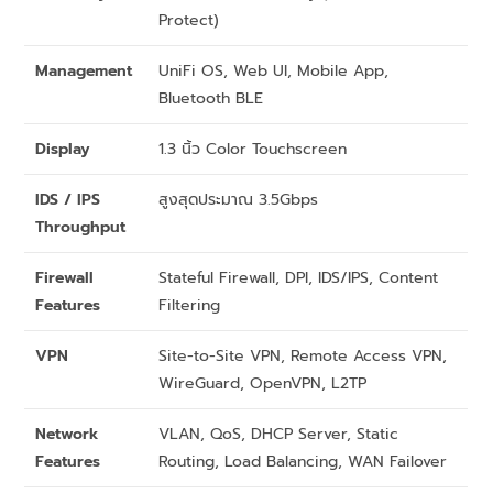
Protect)
Management
UniFi OS, Web UI, Mobile App,
Bluetooth BLE
Display
1.3 นิ้ว Color Touchscreen
IDS / IPS
สูงสุดประมาณ 3.5Gbps
Throughput
Firewall
Stateful Firewall, DPI, IDS/IPS, Content
Features
Filtering
VPN
Site-to-Site VPN, Remote Access VPN,
WireGuard, OpenVPN, L2TP
Network
VLAN, QoS, DHCP Server, Static
Features
Routing, Load Balancing, WAN Failover