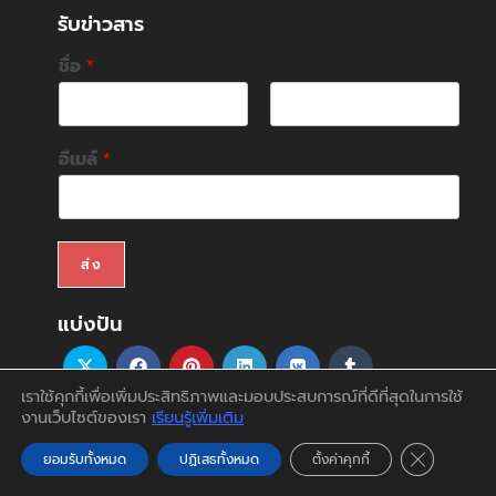
รับข่าวสาร
ชื่อ
*
F
L
i
a
อีเมล์
*
r
s
s
t
t
ส่ง
แบ่งปัน
เราใช้คุกกี้เพื่อเพิ่มประสิทธิภาพและมอบประสบการณ์ที่ดีที่สุดในการใช้
งานเว็บไซต์ของเรา
เรียนรู้เพิ่มเติม
สินค้า
บริการ
บทความ
สนับสนุน&ดาวน์โหลด
ติดต่อเรา
บัญชีของฉัน
Close GDP
ยอมรับทั้งหมด
ปฏิเสธทั้งหมด
ตั้งค่าคุกกี้
Copyright 2026 - Theme by Focus System & Design.