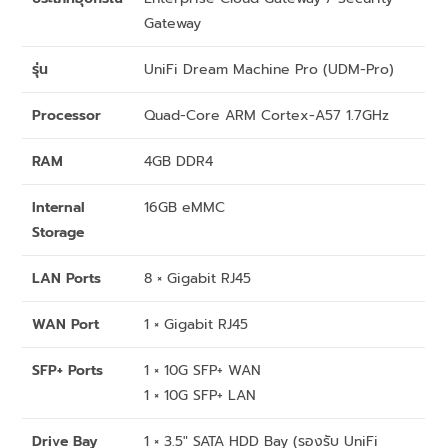
Gateway
รุ่น
UniFi Dream Machine Pro (UDM-Pro)
Processor
Quad-Core ARM Cortex-A57 1.7GHz
RAM
4GB DDR4
Internal
16GB eMMC
Storage
LAN Ports
8 × Gigabit RJ45
WAN Port
1 × Gigabit RJ45
SFP+ Ports
1 × 10G SFP+ WAN
1 × 10G SFP+ LAN
Drive Bay
1 × 3.5″ SATA HDD Bay (รองรับ UniFi