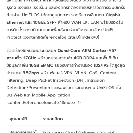
และ UniFi Protect NVR
ไว้ในเครื่องเดียว เหมาะสำหรับสำนักงาน
ธุรกิจ โรงแรม โรงเรียน และองค์กรที่ต้องการบริหารจัดการระบบเครือ
ข่ายผ่าน UniFi OS ได้จากศูนย์กลาง รองรับการเชื่อมต่อ
Gigabit
Ethernet และ 10GbE SFP+
สำหรับ WAN และ LAN พร้อมรองรับ
การติดตั้งฮาร์ดดิสก์ภายในเพื่อใช้งานร่วมกับระบบกล้อง UniFi
Protect :contentReference[oaicite:0]{index=0}
ตัวเครื่องใช้หน่วยประมวลผล
Quad-Core ARM Cortex-A57
ความเร็ว 1.7GHz
พร้อมหน่วยความจำ
4GB DDR4
และพื้นที่เก็บ
ข้อมูลภายใน
16GB eMMC
รองรับการทำงานของ
IDS/IPS
ได้สูงสุด
ประมาณ
3.5Gbps
พร้อมฟีเจอร์ VPN, VLAN, QoS, Content
Filtering, Deep Packet Inspection (DPI), Intrusion
Detection/Prevention และรองรับการจัดการผ่าน UniFi OS ทั้ง
บน Web และ Mobile Application
:contentReference[oaicite:1]{index=1}
คุณสมบัติ
รายละเอียด
ประเภทอุปกรณ์
Enterprise Cloud Gateway / Security