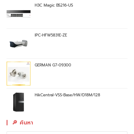
H3C Magic BS216-US
IPC-HFW5831E-ZE
GERMAN G7-09300
HikCentral-VSS-Base/HW/D18M/128
🔎︎ ค้นหา