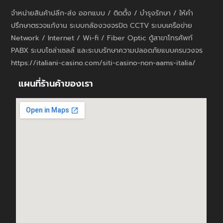
จำหน่ายสินค้าปลีก-ส่ง ออกแบบ / ติดตั้ง / บำรุงรักษา / ให้คำ
ปรึกษาตรวจแก้งาน ระบบกล้องวงจรปิด CCTV ระบบเครือข่าย
Network / Internet / Wi-fi / Fiber Optic ตู้สาขาโทรศัพท์
PABX ระบบโซล่าเซลล์ และระบบรักษาความปลอดภัยแบบครบวงจร
https://italiani-casino.com/siti-casino-non-aams-italia/
แผนที่ร้านค้าของเรา