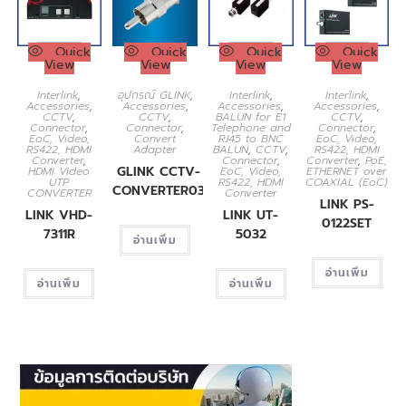
Quick
Quick
Quick
Quick
View
View
View
View
Interlink
,
อุปกรณ์ GLINK
,
Interlink
,
Interlink
,
Accessories
,
Accessories
,
Accessories
,
Accessories
,
CCTV
,
CCTV
,
BALUN for E1
CCTV
,
Connector
,
Connector
,
Telephone and
Connector
,
EoC, Video,
Convert
RJ45 to BNC
EoC, Video,
RS422, HDMI
Adapter
BALUN
,
CCTV
,
RS422, HDMI
Converter
,
Connector
,
Converter
,
PoE,
GLINK CCTV-
HDMI Video
EoC, Video,
ETHERNET over
UTP
RS422, HDMI
COAXIAL (EoC)
CONVERTER03
CONVERTER
Converter
LINK PS-
LINK VHD-
LINK UT-
0122SET
7311R
5032
อ่านเพิ่ม
อ่านเพิ่ม
อ่านเพิ่ม
อ่านเพิ่ม