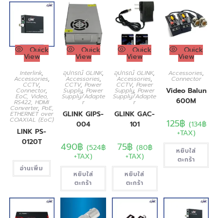
Quick
Quick
Quick
Quick
View
View
View
View
Interlink
,
อุปกรณ์ GLINK
,
อุปกรณ์ GLINK
,
Accessories
,
Accessories
,
Accessories
,
Accessories
,
Connector
CCTV
,
CCTV
,
Power
CCTV
,
Power
Video Balun
Connector
,
Supply
,
Power
Supply
,
Power
EoC, Video,
Supply/Adapte
Supply/Adapte
600M
RS422, HDMI
r
r
Converter
,
PoE,
GLINK GIPS-
GLINK GAC-
ETHERNET over
COAXIAL (EoC)
125
฿
(
134
฿
004
101
LINK PS-
+TAX)
0120T
490
฿
75
฿
(
524
฿
(
80
฿
หยิบใส่
+TAX)
+TAX)
ตะกร้า
อ่านเพิ่ม
หยิบใส่
หยิบใส่
ตะกร้า
ตะกร้า