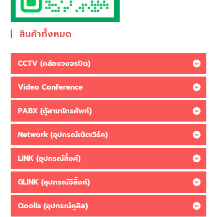
สินค้าทั้งหมด
CCTV (กล้องวงจรปิด)
Video Conference
PABX (ตู้สาขาโทรศัพท์)
Network (อุปกรณ์เน็ตเวิร์ค)
LINK (อุปกรณ์ลิ้งค์)
GLINK (อุปกรณ์จีลิ้งค์)
Qoolis (อุปกรณ์คูลิส)