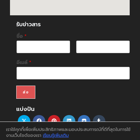
รับข่าวสาร
ชื่อ
*
F
L
i
a
อีเมล์
*
r
s
s
t
t
ส่ง
แบ่งปัน
เราใช้คุกกี้เพื่อเพิ่มประสิทธิภาพและมอบประสบการณ์ที่ดีที่สุดในการใช้
งานเว็บไซต์ของเรา
เรียนรู้เพิ่มเติม