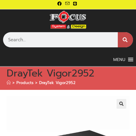
MENU
DrayTek Vigor2952
>
Products
>
DrayTek Vigor2952
🔍