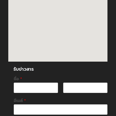
รับข่าวสาร
ชื่อ
*
F
L
i
a
อีเมล์
*
r
s
s
t
t