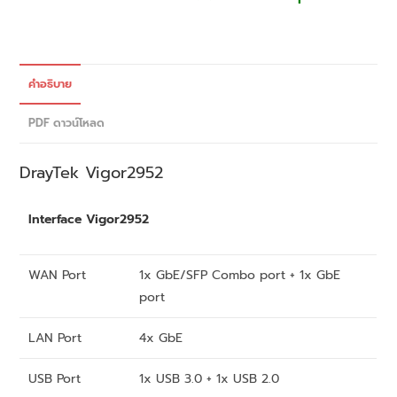
คำอธิบาย
PDF ดาวน์โหลด
DrayTek
Vigor2952
Interface Vigor2952
WAN Port
1x GbE/SFP Combo port + 1x GbE
port
LAN Port
4x GbE
USB Port
1x USB 3.0 + 1x USB 2.0