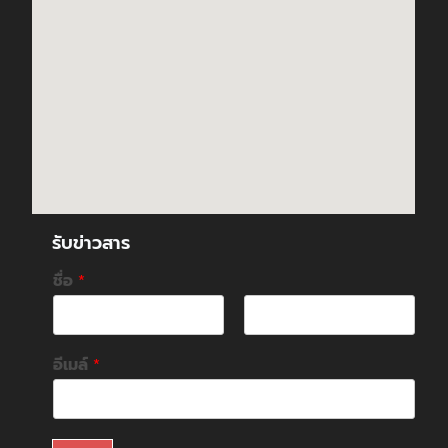
รับข่าวสาร
ชื่อ
*
F
L
i
a
อีเมล์
*
r
s
s
t
t