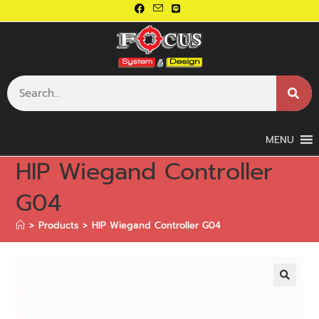
MENU
HIP Wiegand Controller
G04
>
Products
>
HIP Wiegand Controller G04
🔍