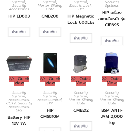
Systems
,
Systems
,
Systems
,
Security
Security
Mortor Sliding
Electric Lock
,
Systems
Accessories
Gate
HIP
HIP เครื่อง
HIP ED803
CMB208
HIP Magnetic
สแกนใบหน้า รุ่น
Lock 600Lbs
CiF69S
อ่านเพิ่ม
อ่านเพิ่ม
อ่านเพิ่ม
อ่านเพิ่ม
Quick
Quick
Quick
Quick
View
View
View
View
Security
Security
Security
Security
Systems
,
Systems
,
Systems
,
Systems
,
Accessories
,
Accesscontrol
,
Mortor Sliding
Mortor Sliding
CCTV
,
Security
HIP
Gate
Gate
Accessories
,
HIP
CMB212
BSM ANTI-
UPS
CMS810M
JAM 2,000
Battery HIP
kg
12V 7A
อ่านเพิ่ม