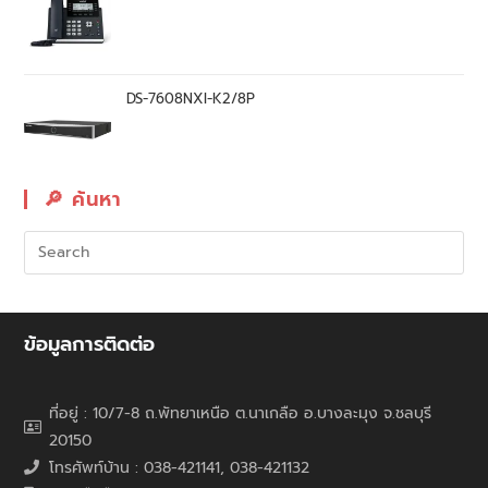
DS-7608NXI-K2/8P
🔎︎ ค้นหา
ข้อมูลการติดต่อ
ที่อยู่ : 10/7-8 ถ.พัทยาเหนือ ต.นาเกลือ อ.บางละมุง จ.ชลบุรี
20150
โทรศัพท์บ้าน : 038-421141, 038-421132