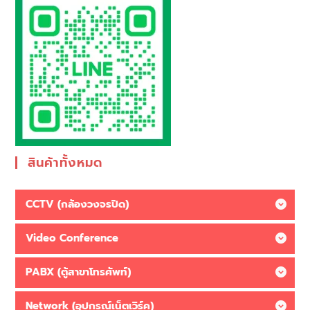
สินค้าทั้งหมด
CCTV (กล้องวงจรปิด)
Video Conference
PABX (ตู้สาขาโทรศัพท์)
Network (อุปกรณ์เน็ตเวิร์ค)