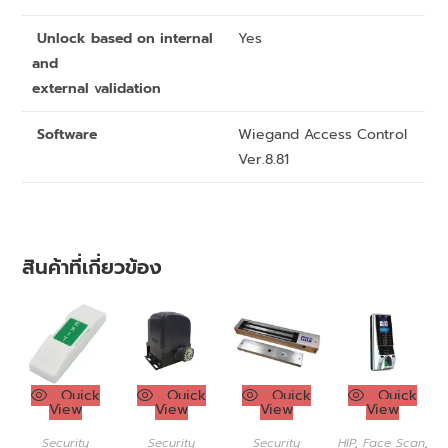
Unlock based on internal
Yes
and
external validation
Software
Wiegand Access Control
Ver.8.81
สินค้าที่เกี่ยวข้อง
Quick
Quick
Quick
Quick
View
View
View
View
Security
Security
Security
HIP
,
Face Scan
,