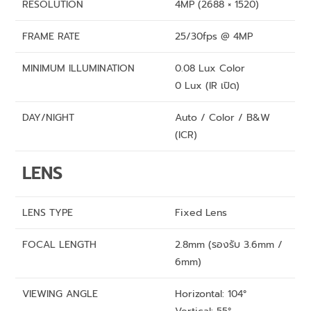
RESOLUTION
4MP (2688 × 1520)
FRAME RATE
25/30fps @ 4MP
MINIMUM ILLUMINATION
0.08 Lux Color
0 Lux (IR เปิด)
DAY/NIGHT
Auto / Color / B&W
(ICR)
LENS
LENS TYPE
Fixed Lens
FOCAL LENGTH
2.8mm (รองรับ 3.6mm /
6mm)
VIEWING ANGLE
Horizontal: 104°