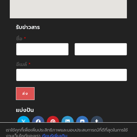
รับข่าวสาร
ชื่อ
*
F
L
i
a
อีเมล์
*
r
s
s
t
t
ส่ง
แบ่งปัน
เราใช้คุกกี้เพื่อเพิ่มประสิทธิภาพและมอบประสบการณ์ที่ดีที่สุดในการใช้
งานเว็บไซต์ของเรา
เรียนรู้เพิ่มเติม