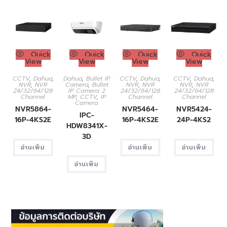
Quick
Quick
Quick
Quick
View
View
View
View
CCTV
,
Dahua
,
Dahua
,
Bullet IP
CCTV
,
Dahua
,
CCTV
,
Dahua
,
NVR
,
NVR
Camera
,
Bullet
NVR
,
NVR
NVR
,
NVR
24/32/64/128
IP Camera 2
24/32/64/128
24/32/64/128
Channel
MP
,
CCTV
,
IP
Channel
Channel
Camera
NVR5864-
NVR5464-
NVR5424-
IPC-
16P-4KS2E
16P-4KS2E
24P-4KS2
HDW8341X-
3D
อ่านเพิ่ม
อ่านเพิ่ม
อ่านเพิ่ม
อ่านเพิ่ม