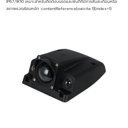
IP67/IK10 เหมาะสำหรับติดตั้งบนรถและพื้นที่ที่มีการสั่นสะเทือนหรือ
สภาพแวดล้อมหนัก :contentReference[oaicite:1]{index=1}