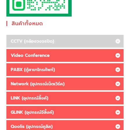
สินค้าทั้งหมด
CCTV (กล้องวงจรปิด)
Video Conference
PABX (ตู้สาขาโทรศัพท์)
Network (อุปกรณ์เน็ตเวิร์ค)
LINK (อุปกรณ์ลิ้งค์)
GLINK (อุปกรณ์จีลิ้งค์)
Qoolis (อุปกรณ์คูลิส)