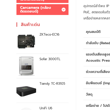
อุปกรณ์ลำโพง IP 
Carcamera (กล้อง
ติดรถยนต์)
PoE, สตอเรจในตัว
เครือข่ายหลากหล
สินค้าเด่น
คุณสมบัติ
ZKTeco-EC16
กำลังขับ (Rate
แรงดันเสียงสูง
Sofar 3000TL
Acoustic Pres
ช่วงความถี่เสียง
อิมพีแดนซ์ (I
Tiandy TC-R3105
วัสดุ
เครือข่าย / โป
UniFi U6