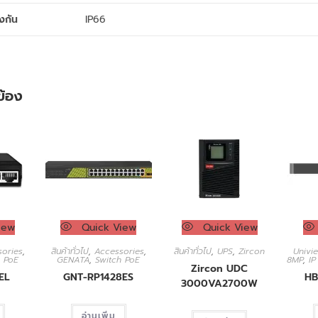
งกัน
IP66
วข้อง
iew
Quick View
Quick View
ories
,
สินค้าทั่วไป
,
Accessories
,
สินค้าทั่วไป
,
UPS
,
Zircon
Univi
h PoE
GENATA
,
Switch PoE
8MP
,
I
Zircon UDC
EL
GNT-RP1428ES
HB
3000VA2700W​
อ่านเพิ่ม