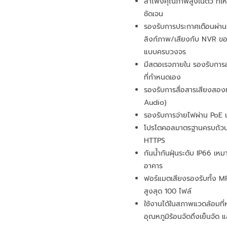
ลำโพงคุณภาพสูงในตัว ที่ให้
ชัดเจน
รองรับการประกาศเตือนผ่าน
ลิงก์ภาพ/เสียงกับ NVR ขอ
แบบครบวงจร
มีสตอเรจภายใน รองรับการอ
ที่กำหนดเอง
รองรับการสื่อสารเสียงสอ
Audio)
รองรับการจ่ายไฟผ่าน PoE
โปรโตคอลมาตรฐานครบถ้วน
HTTPS
กันน้ำกันฝุ่นระดับ IP66 เ
อาคาร
ฟอร์แมตเสียงรองรับทั้ง 
สูงสุด 100 ไฟล์
ใช้งานได้ในสภาพแวดล้อมที
อุณหภูมิร้อนจัดถึงเย็นจัด แ