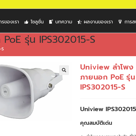
การของเรา
โซลูชั่น
บทความ
ผลงานของเรา
การส
PoE รุ่น IPS302015-S
-S
Uniview ลำโพง 
ภายนอก PoE รุ่น
🔍
IPS302015-S
Uniview IPS302015
คุณสมบัติเด่น