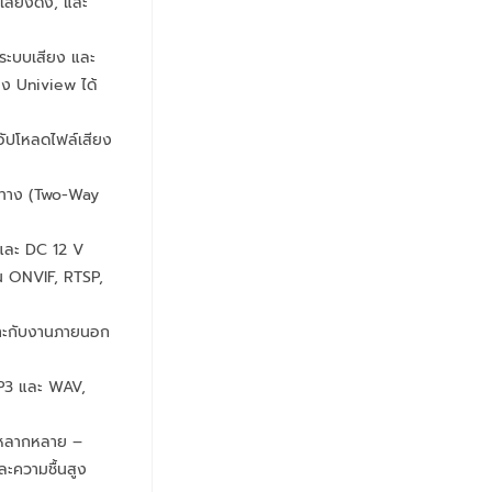
เสียงดัง, และ
ระบบเสียง และ
ง Uniview ได้
ัปโหลดไฟล์เสียง
งทาง (Two-Way
 และ DC 12 V
 ONVIF, RTSP,
หมาะกับงานภายนอก
MP3 และ WAV,
่หลากหลาย –
ละความชื้นสูง