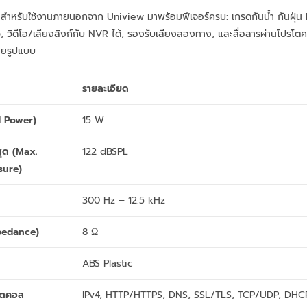
สำหรับใช้งานภายนอกจาก Uniview มาพร้อมฟีเจอร์ครบ: เกรดกันน้ำ กันฝุ่น 
, วิดีโอ/เสียงลิงก์กับ NVR ได้, รองรับเสียงสองทาง, และสื่อสารผ่านโปร
ายรูปแบบ
รายละเอียด
d Power)
15 W
สุด (Max.
122 dBSPL
sure)
300 Hz – 12.5 kHz
mpedance)
8 Ω
ABS Plastic
รโตคอล
IPv4, HTTP/HTTPS, DNS, SSL/TLS, TCP/UDP, DHCP