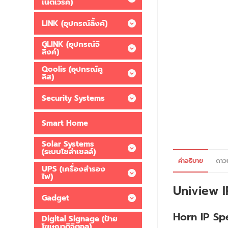
เน็ตเวิร์ค)
LINK (อุปกรณ์ลิ้งค์)
GLINK (อุปกรณ์จี
ลิ้งค์)
Qoolis (อุปกรณ์คู
ลิส)
Security Systems
Smart Home
Solar Systems
(ระบบโซล่าเซลล์)
คำอธิบาย
ดาว
UPS (เครื่องสำรอง
ไฟ)
Uniview 
Gadget
Horn IP Sp
Digital Signage (ป้าย
โฆษณาดิจิตอล)