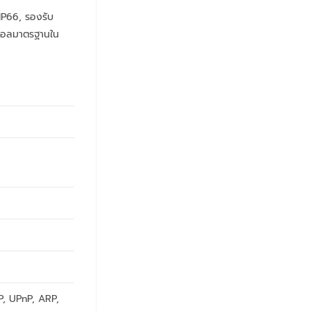
IP66, รองรับ
โตคอลมาตรฐานใน
, UPnP, ARP,