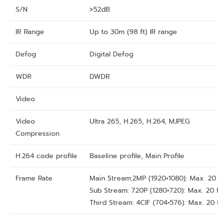
S/N
>52dB
IR Range
Up to 30m (98 ft) IR range
Defog
Digital Defog
WDR
DWDR
Video
Video
Ultra 265, H.265, H.264, MJPEG
Compression
H.264 code profile
Baseline profile, Main Profile
Frame Rate
Main Stream:2MP (1920×1080): Max. 20 
Sub Stream: 720P (1280×720): Max. 20 
Third Stream: 4CIF (704×576): Max. 20 