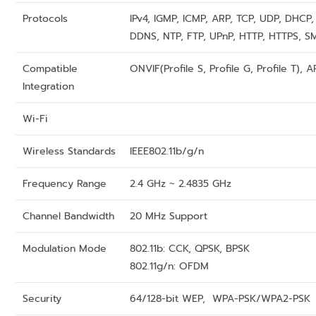
Protocols
IPv4, IGMP, ICMP, ARP, TCP, UDP, DHCP,
DDNS, NTP, FTP, UPnP, HTTP, HTTPS, S
Compatible
ONVIF(Profile S, Profile G, Profile T), A
Integration
Wi-Fi
Wireless Standards
IEEE802.11b/g/n
Frequency Range
2.4 GHz ~ 2.4835 GHz
Channel Bandwidth
20 MHz Support
Modulation Mode
802.11b: CCK, QPSK, BPSK
802.11g/n: OFDM
Security
64/128-bit WEP, WPA-PSK/WPA2-PSK