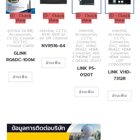
Quick
Quick
Quick
Quick
View
View
View
View
อุปกรณ์ GLINK
,
Uniview
,
CCTV
,
Interlink
,
Interlink
,
Accessories
,
NVR
,
NVR 32
Accessories
,
Accessories
,
CCTV
,
Coaxial
64 128 Channel
CCTV
,
CCTV
,
(CCTV)
,
Connector
,
Connector
,
NVR516-64
Coaxial Cable
EoC, Video,
EoC, Video,
RS422, HDMI
RS422, HDMI
GLINK
Converter
,
PoE,
Converter
,
ETHERNET over
HDMI Video
RG6DC-100M
COAXIAL (EoC)
UTP
อ่านเพิ่ม
CONVERTER
LINK PS-
LINK VHD-
0120T
อ่านเพิ่ม
7312R
อ่านเพิ่ม
อ่านเพิ่ม