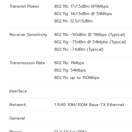
Transmit Power
802.11b: 17±1.5dBm @11Mbps
802.11g: 14±1.5dBm @ 54Mbps
802.11n: 12.5±1.5dBm
Receive Sensitivity
802.11b: -90dBm @ 11Mbps (Typical)
802.11g: -75dBm @ 54Mpbs (Typical)
802.11n: -74dBm (Typical)
Transmission Rate
802.11b: 11Mbps
802.11g: 54Mbps
802.11n: up to 150Mbps
Interface
Network
1 RJ45 10M/100M Base-TX Ethernet
General
Power
12 V DC(+/-25%)