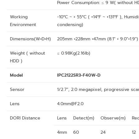
Power Consumption: ≤ 9 W( without H
Working
-10°C ~ + 55°C ( +14°F ~ +131°F ), Humi
Environment
condensing)
Dimensions(W×D×H)
205mm ×228mm ×47mm (8.1″ × 9.0″×1.9″)
Weight ( without
≤ 0.98Kg(2.16lb)
HDD )
Model
IPC2122SR3-F40W-D
Sensor
1/2.7″, 2.0 megapixel, progressive sc
Lens
4.0mm@F2.0
DORI Distance
Lens
Detect(m)
Observe(m)
Re
4mm
60
24
12