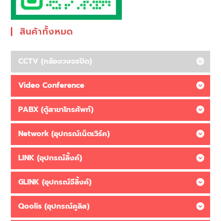
สินค้าทั้งหมด
CCTV (กล้องวงจรปิด)
Video Conference
PABX (ตู้สาขาโทรศัพท์)
Network (อุปกรณ์เน็ตเวิร์ค)
LINK (อุปกรณ์ลิ้งค์)
GLINK (อุปกรณ์จีลิ้งค์)
Qoolis (อุปกรณ์คูลิส)