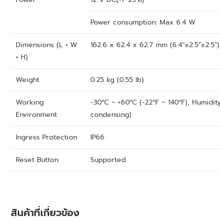
Power consumption: Max 6.4 W
Dimensions (L × W
162.6 x 62.4 x 62.7 mm (6.4″x2.5″x2.5″)
× H)
Weight
0.25 kg (0.55 lb)
Working
-30°C ~ +60°C (-22°F ~ 140°F), Humidi
Environment
condensing)
Ingress Protection
IP66
Reset Button
Supported
สินค้าที่เกี่ยวข้อง