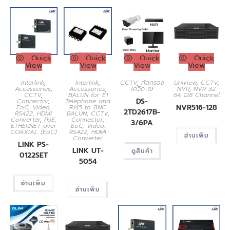
Quick
Quick
Quick
Quick
View
View
View
View
Interlink
,
Interlink
,
CCTV
,
คัดกรอง
Uniview
,
CCTV
,
Accessories
,
Accessories
,
โควิด-19
NVR
,
NVR 32
CCTV
,
BALUN for E1
64 128 Channel
DS-
Connector
,
Telephone and
NVR516-128
EoC, Video,
RJ45 to BNC
2TD2617B-
RS422, HDMI
BALUN
,
CCTV
,
Converter
,
PoE,
Connector
,
3/6PA
ETHERNET over
EoC, Video,
COAXIAL (EoC)
RS422, HDMI
อ่านเพิ่ม
Converter
LINK PS-
LINK UT-
ดูสินค้า
0122SET
5054
อ่านเพิ่ม
อ่านเพิ่ม