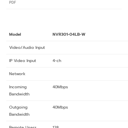
PDF
Model
NVR301-04LB-W
Video/Audio Input
IP Video Input
4-ch
Network
Incoming
40Mbps
Bandwidth
Outgoing
40Mbps
Bandwidth
Remote Users
128