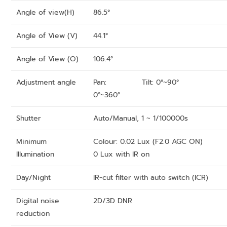
Angle of view(H)
86.5°
Angle of View (V)
44.1°
Angle of View (O)
106.4°
Adjustment angle
Pan:
Tilt: 0°~90°
0°~360°
Shutter
Auto/Manual, 1 ~ 1/100000s
Minimum
Colour: 0.02 Lux (F2.0 AGC ON)
Illumination
0 Lux with IR on
Day/Night
IR-cut filter with auto switch (ICR)
Digital noise
2D/3D DNR
reduction