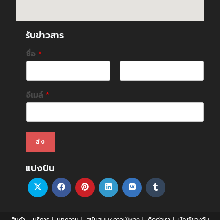
รับข่าวสาร
ชื่อ
*
F
L
i
a
อีเมล์
*
r
s
s
t
t
ส่ง
แบ่งปัน
สินค้า
บริการ
บทความ
สนับสนุน&ดาวน์โหลด
ติดต่อเรา
บัญชีของฉัน