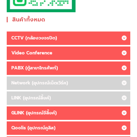
สินค้าทั้งหมด
CCTV (กล้องวงจรปิด)
Video Conference
PABX (ตู้สาขาโทรศัพท์)
Network (อุปกรณ์เน็ตเวิร์ค)
LINK (อุปกรณ์ลิ้งค์)
GLINK (อุปกรณ์จีลิ้งค์)
Qoolis (อุปกรณ์คูลิส)