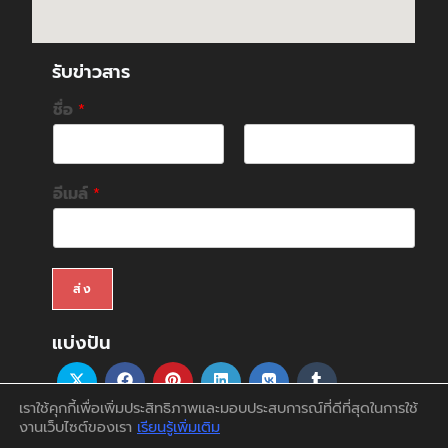
รับข่าวสาร
ชื่อ
*
F
L
i
a
อีเมล์
*
r
s
s
t
t
ส่ง
แบ่งปัน
เราใช้คุกกี้เพื่อเพิ่มประสิทธิภาพและมอบประสบการณ์ที่ดีที่สุดในการใช้
งานเว็บไซต์ของเรา
เรียนรู้เพิ่มเติม
สินค้า
บริการ
บทความ
สนับสนุน&ดาวน์โหลด
ติดต่อเรา
บัญชีของฉัน