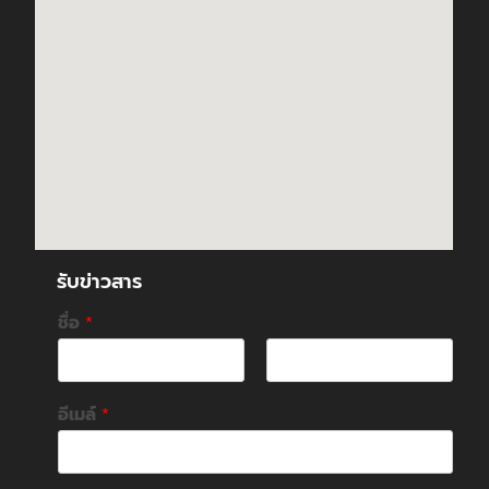
รับข่าวสาร
ชื่อ
*
F
L
i
a
อีเมล์
*
r
s
s
t
t