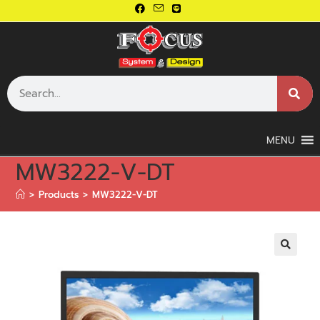
MENU
MW3222-V-DT
>
Products
>
MW3222-V-DT
🔍