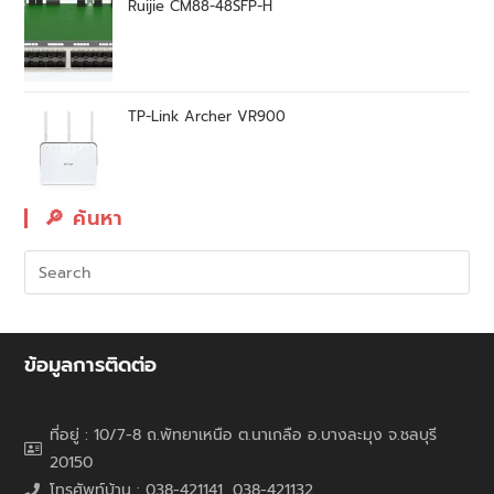
Ruijie CM88-48SFP-H
TP-Link Archer VR900
🔎︎ ค้นหา
ข้อมูลการติดต่อ
ที่อยู่ : 10/7-8 ถ.พัทยาเหนือ ต.นาเกลือ อ.บางละมุง จ.ชลบุรี
20150
โทรศัพท์บ้าน : 038-421141, 038-421132