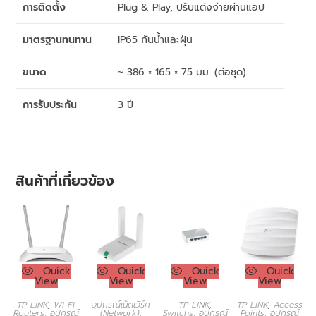
การติดตั้ง
Plug & Play, ปรับแต่งง่ายผ่านแอป
มาตรฐานทนทาน
IP65 กันน้ำและฝุ่น
ขนาด
~ 386 × 165 × 75 มม. (ต่อชุด)
การรับประกัน
3 ปี
สินค้าที่เกี่ยวข้อง
Quick
Quick
Quick
Quick
View
View
View
View
TP-LINK
,
Wi-Fi
อุปกรณ์เน็ตเวิร์ค
TP-LINK
,
TP-LINK
,
Access
Routers
,
อุปกรณ์
(Network)
,
Switchs
,
อุปกรณ์
Points
,
อุปกรณ์