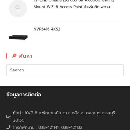
TP-Link Omada EAP683 UR AX6000 Ceiling
Mount WiFi 6 Access Point สำหรับติดเพดาน
NVR5416-4KS2
🔎︎ ค้นหา
ข้อมูลการติดต่อ
ที่อยู่ : 10/7-8 ถ.พัทยาเหนือ ต.นาเกลือ อ.บางละมุง จ.ชลบุรี
20150
โทรศัพท์บ้าน : 038-421141, 038-421132