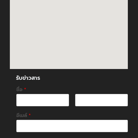
รับข่าวสาร
ชื่อ
*
F
L
i
a
อีเมล์
*
r
s
s
t
t