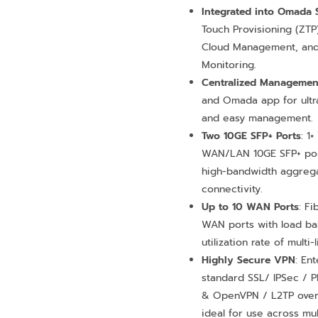
Integrated into Omada
Touch Provisioning (ZTP
Cloud Management, and 
Monitoring.
Centralized Managemen
and Omada app for ultr
and easy management.
Two 10GE SFP+ Ports
: 1
WAN/LAN 10GE SFP+ por
high-bandwidth aggreg
connectivity.
Up to 10 WAN Ports
: F
WAN ports with load bal
utilization rate of multi
Highly Secure VPN
: En
standard SSL/ IPSec / 
& OpenVPN / L2TP over
ideal for use across mu