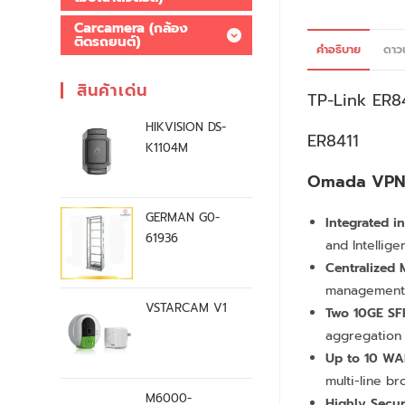
Carcamera (กล้อง
ติดรถยนต์)
คำอธิบาย
ดาว
สินค้าเด่น
TP-Link
ER8
HIKVISION DS-
ER8411
K1104M
Omada VPN 
GERMAN G0-
Integrated 
61936
and Intellige
Centralized
management
VSTARCAM V1
Two 10GE SF
aggregation 
Up to 10 WA
multi-line b
M6000-
Highly Secu