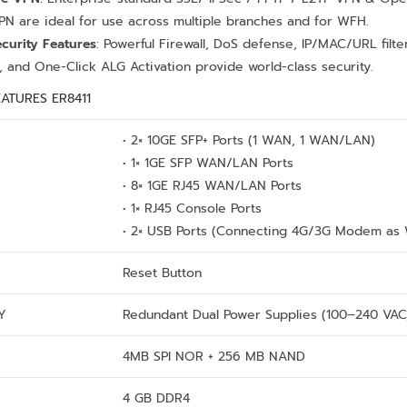
PN are ideal for use across multiple branches and for WFH.
curity Features
: Powerful Firewall, DoS defense, IP/MAC/URL filter
 and One-Click ALG Activation provide world-class security.
ATURES ER8411
• 2× 10GE SFP+ Ports (1 WAN, 1 WAN/LAN)
• 1× 1GE SFP WAN/LAN Ports
• 8× 1GE RJ45 WAN/LAN Ports
• 1× RJ45 Console Ports
• 2× USB Ports (Connecting 4G/3G Modem as
Reset Button
Y
Redundant Dual Power Supplies (100–240 VAC
4MB SPI NOR + 256 MB NAND
4 GB DDR4