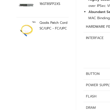
16GT8SFP2XS
over IPSec V
Abundant Se
MAC Binding,
Qoolis Patch Cord
HARDWARE FE
SC/UPC - FC/UPC
INTERFACE
BUTTON
POWER SUPPL
FLASH
DRAM