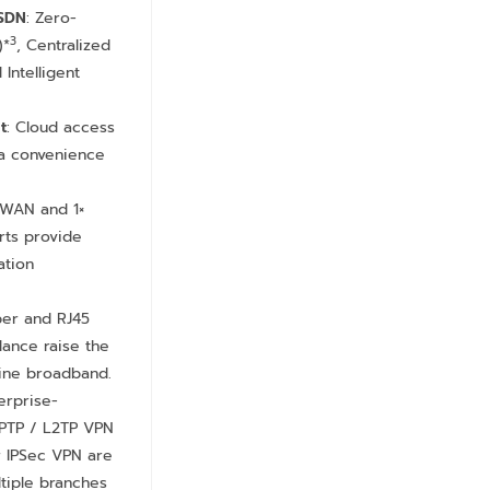
 SDN
: Zero-
3
)*
, Centralized
Intelligent
t
: Cloud access
a convenience
× WAN and 1×
ts provide
ation
iber and RJ45
ance raise the
-line broadband.
terprise-
PPTP / L2TP VPN
 IPSec VPN are
ltiple branches