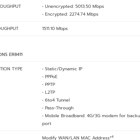
ROUGHPUT
• Unencrypted: 5013.50 Mbps
• Encrypted: 2274.74 Mbps
OUGHPUT
1511.10 Mbps
ONS ER8411
TION TYPE
• Static/Dynamic IP
• PPPoE
• PPTP
• L2TP
• 6to4 Tunnel
• Pass-Through
• Mobile Broadband: 4G/3G modem for backu
port
4
Modify WAN/LAN MAC Address*