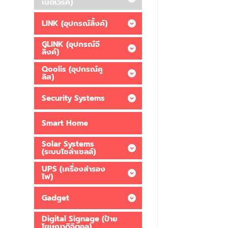
เน็ตเวิร์ค)
LINK (อุปกรณ์ลิ้งค์)
GLINK (อุปกรณ์จี
ลิ้งค์)
Qoolis (อุปกรณ์คู
ลิส)
Security Systems
Smart Home
Solar Systems
(ระบบโซล่าเซลล์)
UPS (เครื่องสำรอง
ไฟ)
Gadget
Digital Signage (ป้าย
โฆษณาดิจิตอล)