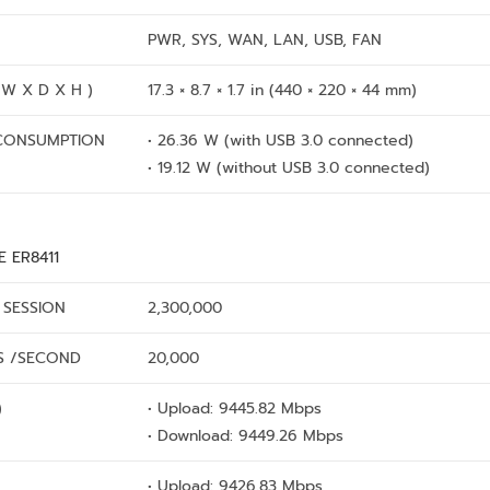
PWR, SYS, WAN, LAN, USB, FAN
 W X D X H )
17.3 × 8.7 × 1.7 in (440 × 220 × 44 mm)
CONSUMPTION
• 26.36 W (with USB 3.0 connected)
• 19.12 W (without USB 3.0 connected)
 ER8411
SESSION
2,300,000
S /SECOND
20,000
)
• Upload: 9445.82 Mbps
• Download: 9449.26 Mbps
• Upload: 9426.83 Mbps