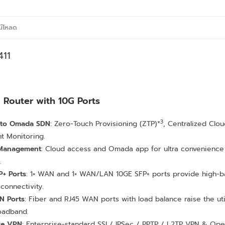
น์โหลด
411
Router with 10G Ports
3
into Omada SDN
: Zero-Touch Provisioning (ZTP)*
, Centralized Cl
nt Monitoring.
 Management
: Cloud access and Omada app for ultra convenience
.
P+ Ports
: 1× WAN and 1× WAN/LAN 10GE SFP+ ports provide high-
connectivity.
N Ports
: Fiber and RJ45 WAN ports with load balance raise the util
roadband.
re VPN
: Enterprise-standard SSL/ IPSec / PPTP / L2TP VPN & Op