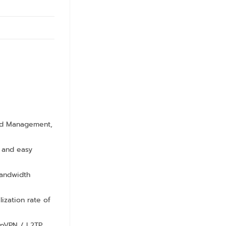
oud Management,
 and easy
bandwidth
ization rate of
enVPN / L2TP