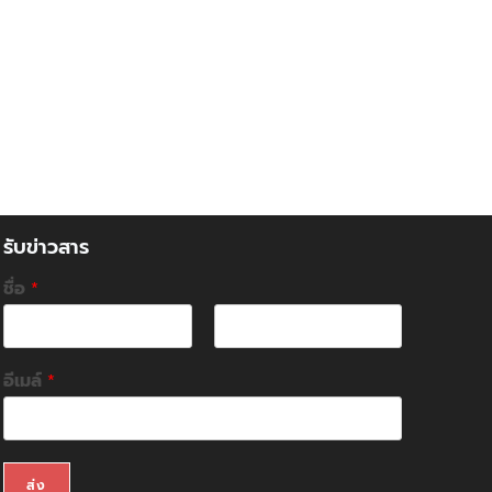
รับข่าวสาร
ชื่อ
*
F
L
i
a
อีเมล์
*
r
s
s
t
t
ส่ง