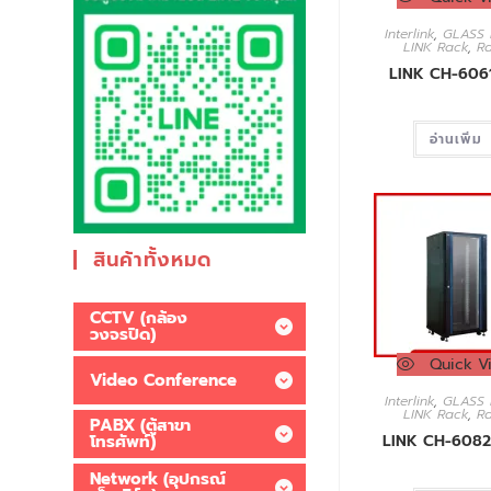
Interlink
,
GLASS 
LINK Rack
,
R
LINK CH-606
อ่านเพิ่ม
สินค้าทั้งหมด
CCTV (กล้อง
วงจรปิด)
Quick V
Video Conference
Interlink
,
GLASS 
LINK Rack
,
R
PABX (ตู้สาขา
โทรศัพท์)
LINK CH-608
Network (อุปกรณ์