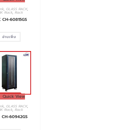
ink
,
GLASS RACK
,
NK Rack
,
Rack
K CH-60815GS
อ่านเพิ่ม
Quick View
ink
,
GLASS RACK
,
NK Rack
,
Rack
K CH-60942GS