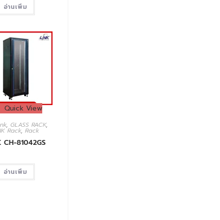
อ่านเพิ่ม
Quick View
ink
,
GLASS RACK
,
NK Rack
,
Rack
K CH-81042GS
อ่านเพิ่ม