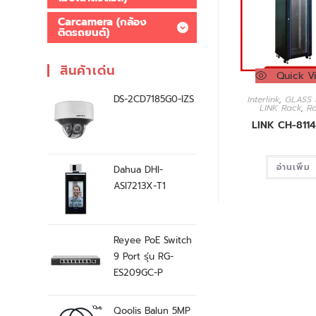
Carcamera (กล้อง
ติดรถยนต์)
สินค้าเด่น
Quick V
DS-2CD7185G0-IZS
Interlink
,
GLASS 
LINK Rack
,
R
LINK CH-811
อ่านเพิ่ม
Dahua DHI-
ASI7213X-T1
Reyee PoE Switch
9 Port รุ่น RG-
ES209GC-P
Qoolis Balun 5MP