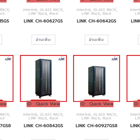
RACK
,
Interlink
,
GLASS RACK
,
Interlink
,
GLASS RACK
,
Interl
ack
LINK Rack
,
Rack
LINK Rack
,
Rack
LI
15GS
LINK CH-60627GS
LINK CH-60642GS
LIN
อ่านเพิ่ม
อ่านเพิ่ม
iew
Quick View
Quick View
RACK
,
Interlink
,
GLASS RACK
,
Interlink
,
GLASS RACK
,
Interl
ack
LINK Rack
,
Rack
LINK Rack
,
Rack
LI
27GS8
LINK CH-60842GS
LINK CH-60927GS8
LIN