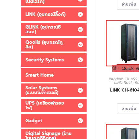
เน็ตเวิร์ค)
อ่านเพิ่ม
LINK (อุปกรณ์ลิ้งค์)
GLINK (อุปกรณ์จี
ลิ้งค์)
Qoolis (อุปกรณ์คู
ลิส)
Security Systems
Quick V
Smart Home
Interlink
,
GLASS 
LINK Rack
,
R
Solar Systems
LINK CH-610
(ระบบโซล่าเซลล์)
UPS (เครื่องสำรอง
ไฟ)
อ่านเพิ่ม
Gadget
Digital Signage (ป้าย
โฆษณาดิจิตอล)