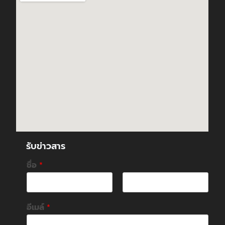
รับข่าวสาร
ชื่อ
*
F
L
i
a
อีเมล์
*
r
s
s
t