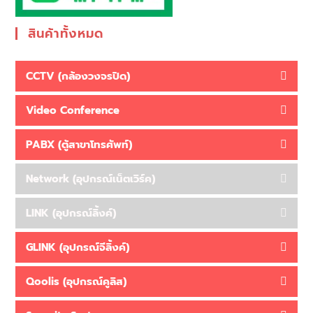
สินค้าทั้งหมด
CCTV (กล้องวงจรปิด)
Video Conference
PABX (ตู้สาขาโทรศัพท์)
Network (อุปกรณ์เน็ตเวิร์ค)
LINK (อุปกรณ์ลิ้งค์)
GLINK (อุปกรณ์จีลิ้งค์)
Qoolis (อุปกรณ์คูลิส)