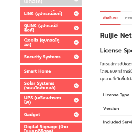
เน็ตเวิร์ค)
LINK (อุปกรณ์ลิ้งค์)
คำอธิบาย
ดาว
GLINK (อุปกรณ์จี
ลิ้งค์)
Ruijie Ne
Qoolis (อุปกรณ์คู
ลิส)
License Sp
Security Systems
ไลเซนส์การอัปเด
Smart Home
โดยมอบสิทธิ์การใ
คุกคามที่เกิดขึ้นไ
Solar Systems
(ระบบโซล่าเซลล์)
License Type
UPS (เครื่องสำรอง
ไฟ)
Version
Gadget
Included Serv
Digital Signage (ป้าย
โฆษณาดิจิตอล)