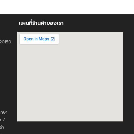
แผนที่ร้านค้าของเรา
ี 20150
รึกษา
k /
ล่า