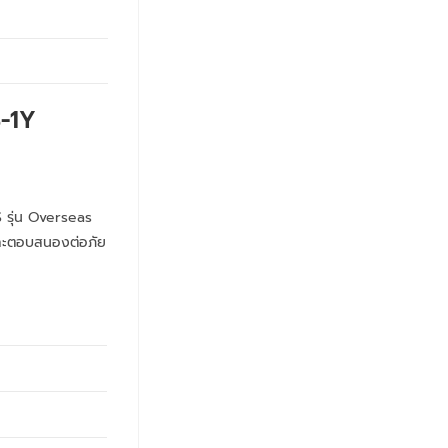
-1Y
 รุ่น Overseas
 และตอบสนองต่อภัย