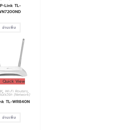
P-Link TL-
WN7200ND
อ่านเพิ่ม
Quick View
NK
,
Wi-Fi Routers
,
เน็ตเวิร์ค (Network)
ink TL-WR840N
อ่านเพิ่ม