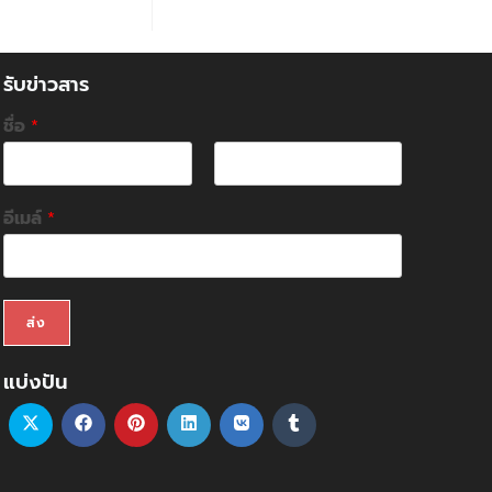
รับข่าวสาร
ชื่อ
*
F
L
i
a
อีเมล์
*
r
s
s
t
t
ส่ง
แบ่งปัน