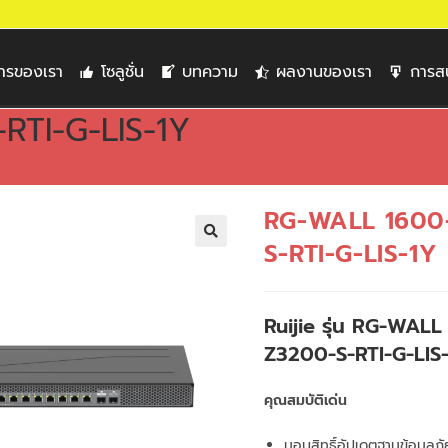
การของเรา
โซลูชั่น
บทความ
ผลงานของเรา
การส
TI-G-LIS-1Y
RG-WALL 1600
S-RTI-G-LIS-1Y
🔍
Ruijie รุ่น RG-WALL
Z3200-S-RTI-G-LIS
คุณสมบัติเด่น
มอบสิทธิ์อัปเดตฐานข้อมูลภ