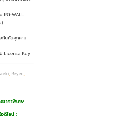
ุ่น RG-WALL
s)
องกันภัยคุกคาม
ะบบ License Key
work)
,
Reyee
,
ารราคาพิเศษ
อดีไลน์ :