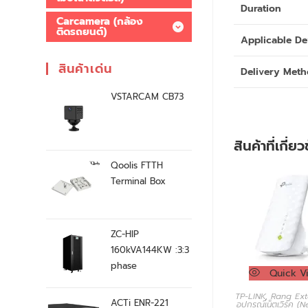
Duration
Carcamera (กล้อง
ติดรถยนต์)
Applicable De
สินค้าเด่น
Delivery Met
VSTARCAM CB73
สินค้าที่เกี่ย
Qoolis FTTH
Terminal Box
ZC-HIP
160kVA144KW :3:3
phase
Quick V
TP-LINK
,
Rang Ext
ACTi ENR-221
อุปกรณ์เน็ตเวิร์ค (