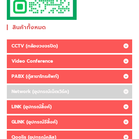
สินค้าทั้งหมด
CCTV (กล้องวงจรปิด)
Video Conference
PABX (ตู้สาขาโทรศัพท์)
Network (อุปกรณ์เน็ตเวิร์ค)
LINK (อุปกรณ์ลิ้งค์)
GLINK (อุปกรณ์จีลิ้งค์)
Qoolis (อุปกรณ์คูลิส)