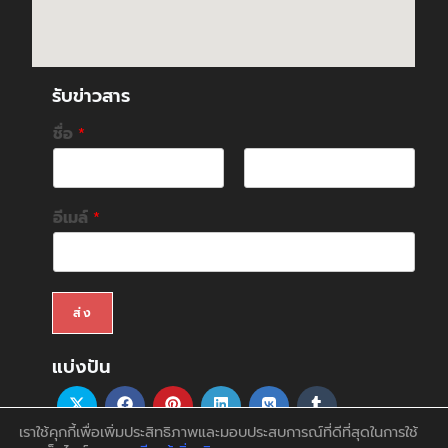
รับข่าวสาร
ชื่อ
*
F
L
i
a
อีเมล์
*
r
s
s
t
t
ส่ง
แบ่งปัน
เราใช้คุกกี้เพื่อเพิ่มประสิทธิภาพและมอบประสบการณ์ที่ดีที่สุดในการใช้