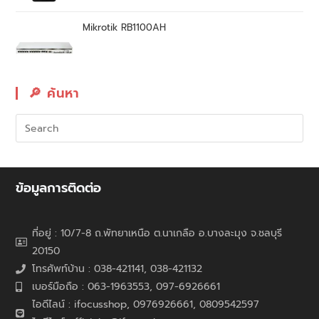
Mikrotik RB1100AH
🔎︎ ค้นหา
ข้อมูลการติดต่อ
ที่อยู่ : 10/7-8 ถ.พัทยาเหนือ ต.นาเกลือ อ.บางละมุง จ.ชลบุรี
20150
โทรศัพท์บ้าน : 038-421141, 038-421132
เบอร์มือถือ : 063-1963553, 097-6926661
ไอดีไลน์ : ifocusshop, 0976926661,
0809542597