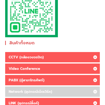
สินค้าทั้งหมด
CCTV (กล้องวงจรปิด)
Video Conference
PABX (ตู้สาขาโทรศัพท์)
Network (อุปกรณ์เน็ตเวิร์ค)
LINK (อุปกรณ์ลิ้งค์)