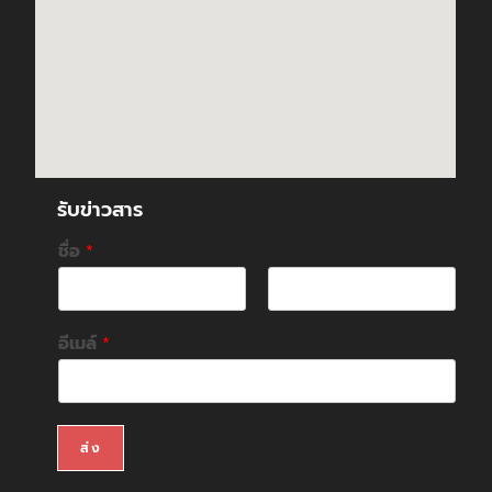
รับข่าวสาร
ชื่อ
*
F
L
i
a
อีเมล์
*
r
s
s
t
t
ส่ง