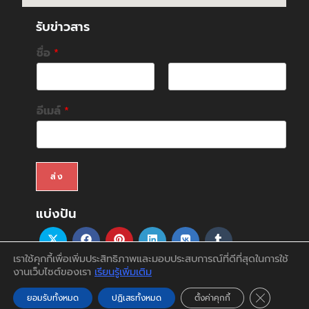
รับข่าวสาร
ชื่อ
*
F
L
i
a
อีเมล์
*
r
s
s
t
t
ส่ง
แบ่งปัน
เราใช้คุกกี้เพื่อเพิ่มประสิทธิภาพและมอบประสบการณ์ที่ดีที่สุดในการใช้
งานเว็บไซต์ของเรา
เรียนรู้เพิ่มเติม
สินค้า
บริการ
บทความ
สนับสนุน&ดาวน์โหลด
ติดต่อเรา
บัญชีของฉัน
Close GDP
ยอมรับทั้งหมด
ปฏิเสธทั้งหมด
ตั้งค่าคุกกี้