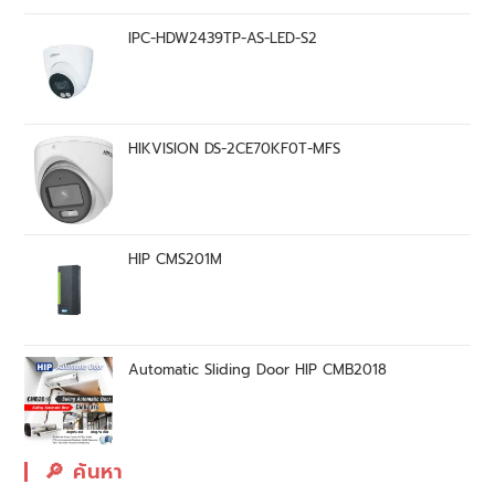
IPC-HDW2439TP-AS-LED-S2
HIKVISION DS-2CE70KF0T-MFS
HIP CMS201M
Automatic Sliding Door HIP CMB2018
🔎︎ ค้นหา