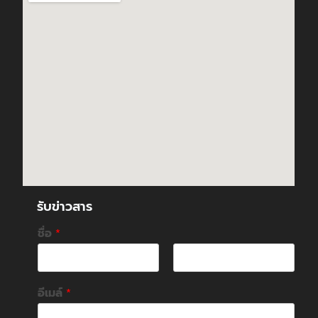
รับข่าวสาร
ชื่อ
*
F
L
i
a
อีเมล์
*
r
s
s
t